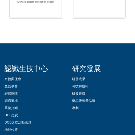
::
認識生技中心
研究發展
宗旨與使命
研發成果
董監事會
可技轉技術
經營團隊
研發策略
組織架構
藥品研發產品線
單位介紹
專利
DCB之友
DCB之友活動訊息
地理位置