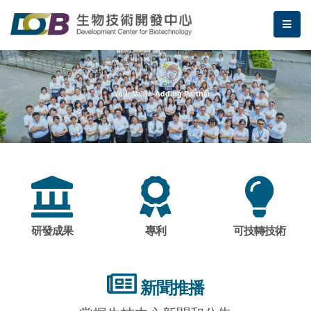
跳到主要內容區塊/Jump To Main Area
:::
生物技術開發中心
me
:::
Your Value-Adding Partner
研發成果
專利
可技轉技術
新聞推播