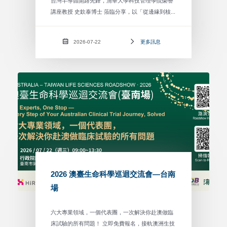
台灣半導體開路先鋒，清華大學科技管理學院榮譽
講座教授 史欽泰博士 蒞臨分享，以「從邊緣到核...
2026-07-22
更多訊息
2026 澳臺生命科學巡迴交流會—台南
場
六大專業領域，一個代表團，一次解決你赴澳做臨
床試驗的所有問題！ 立即免費報名，接軌澳洲生技