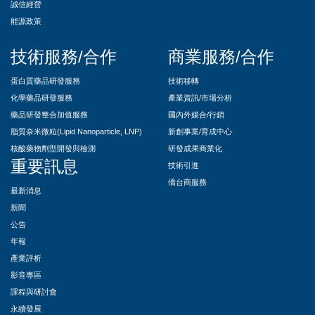
誠信經營
能源政策
技術服務/合作
商業服務/合作
蛋白質藥品研發服務
技術移轉
化學藥品研發服務
產業資訊/市場分析
藥品研發整合加值服務
國內外媒合/行銷
脂質奈米微粒(Lipid Nanoparticle, LNP)
新創事業/育成中心
核酸藥物劑型開發與檢測
研發成果商業化
重要訊息
技術引進
僑台商服務
最新消息
新聞
公告
年報
產業評析
影音專區
課程與研討會
永續發展