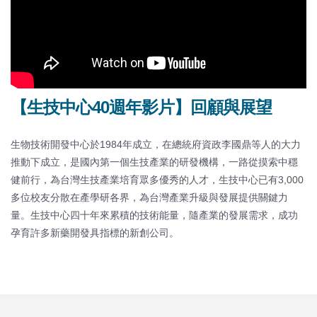
【生技中心40週年影片】回顧與展望
生物技術開發中心於1984年成立，在總統府資政李國鼎等人的大力
推動下成立，是國內第一個生技產業的研發機構，一路從摸索中穩
健前行，為台灣生技產業培育眾多優秀的人才，生技中心已有3,000
多位校友分散在產學研各界，為台灣產業升級與發展提供關鍵力
量。生技中心四十年來累積的技術能量，隨產業的發展需求，成功
孕育許多新藥開發具指標的新創公司。