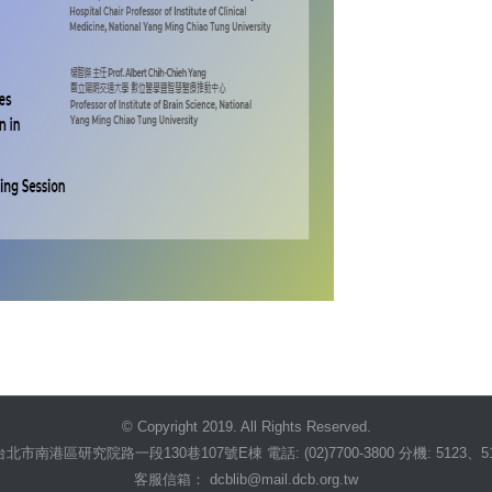
© Copyright 2019. All Rights Reserved.
市南港區研究院路一段130巷107號E棟 電話: (02)7700-3800 分機: 5123、51
客服信箱： dcblib@mail.dcb.org.tw