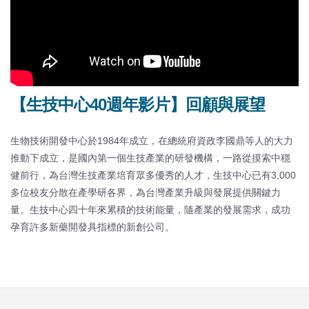
【生技中心40週年影片】回顧與展望
生物技術開發中心於1984年成立，在總統府資政李國鼎等人的大力
推動下成立，是國內第一個生技產業的研發機構，一路從摸索中穩
健前行，為台灣生技產業培育眾多優秀的人才，生技中心已有3,000
多位校友分散在產學研各界，為台灣產業升級與發展提供關鍵力
量。生技中心四十年來累積的技術能量，隨產業的發展需求，成功
孕育許多新藥開發具指標的新創公司。