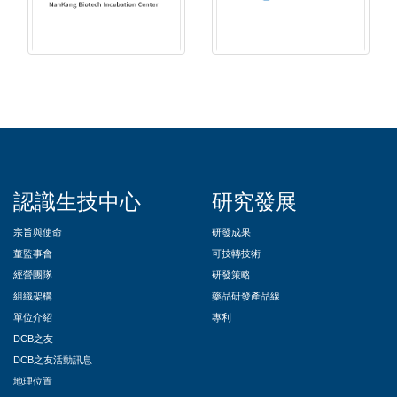
::
認識生技中心
研究發展
宗旨與使命
研發成果
董監事會
可技轉技術
經營團隊
研發策略
組織架構
藥品研發產品線
單位介紹
專利
DCB之友
DCB之友活動訊息
地理位置