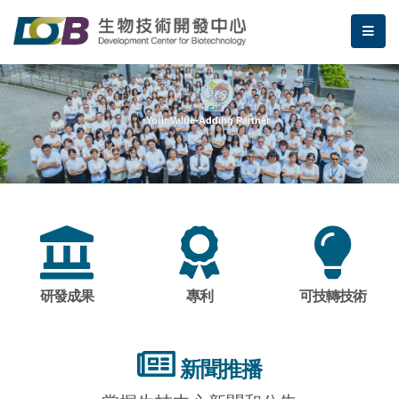
跳到主要內容區塊/Jump To Main Area
:::
生物技術開發中心
me
:::
Your Value-Adding Partner
研發成果
專利
可技轉技術
新聞推播