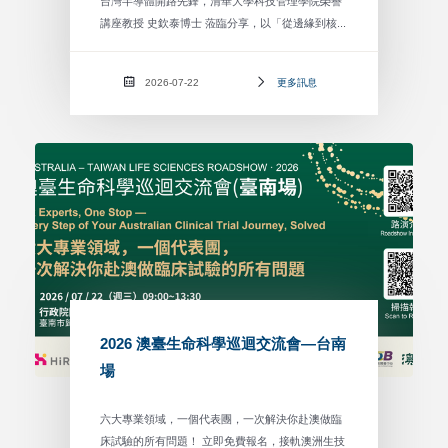
台灣半導體開路先鋒，清華大學科技管理學院榮譽
講座教授 史欽泰博士 蒞臨分享，以「從邊緣到核...
2026-07-22
更多訊息
2026 澳臺生命科學巡迴交流會—台南
場
六大專業領域，一個代表團，一次解決你赴澳做臨
床試驗的所有問題！ 立即免費報名，接軌澳洲生技