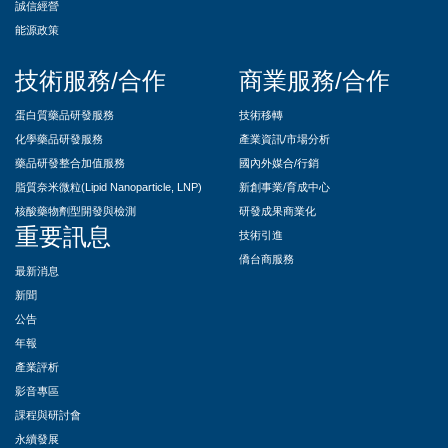
誠信經營
能源政策
技術服務/合作
商業服務/合作
蛋白質藥品研發服務
技術移轉
化學藥品研發服務
產業資訊/市場分析
藥品研發整合加值服務
國內外媒合/行銷
脂質奈米微粒(Lipid Nanoparticle, LNP)
新創事業/育成中心
核酸藥物劑型開發與檢測
研發成果商業化
重要訊息
技術引進
僑台商服務
最新消息
新聞
公告
年報
產業評析
影音專區
課程與研討會
永續發展