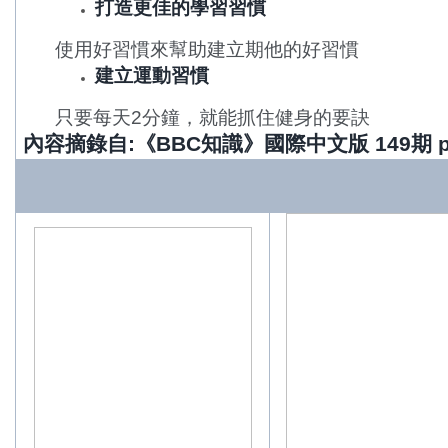
打造更佳的學習習慣
使用好習慣來幫助建立期他的好習慣
建立運動習慣
只要每天2分鐘，就能抓住健身的要訣
內容摘錄自
:
《
BBC
知識》國際中文版
149
期
p