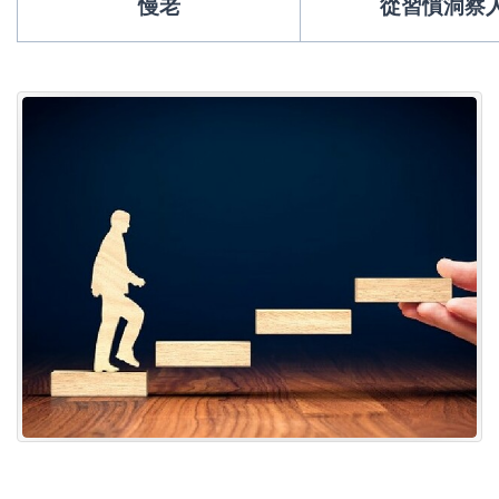
慢老
從習慣洞察