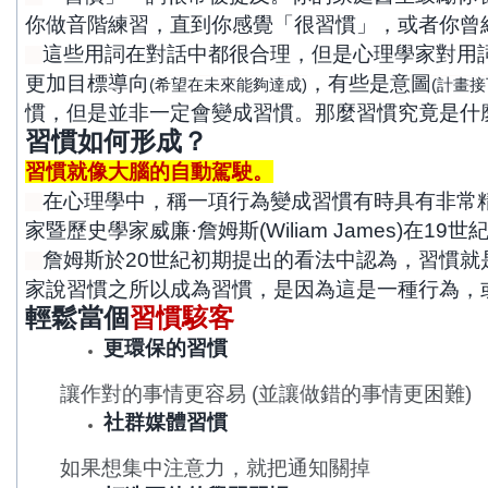
你做音階練習，直到你感覺「很習慣」，或者你曾
這些用詞在對話中都很合理，但是心理學家對用
更加目標導向
，有些是意圖
(
希望在未來能夠達成)
(
計畫接
慣，但是並非一定會變成習慣。那麼習慣究竟是什
習慣如何形成？
習慣就像大腦的自動駕駛。
在心理學中，稱一項行為變成習慣有時具有非常
家暨歷史學家威廉·詹姆斯(Wiliam James)
詹姆斯於20世紀初期提出的看法中認為，習慣
家說習慣之所以成為習慣，是因為這是一種行為，
輕鬆當個
習慣駭客
更環保的習慣
讓作對的事情更容易 (並讓做錯的事情更困難)
社群媒體習慣
如果想集中注意力，就把通知關掉