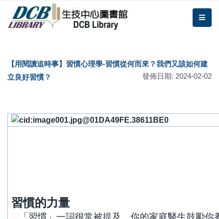
跳到主要內容區塊/Jump To Main Area
:::
DCB圖書館
me
:::
【用閱讀追時事】習慣心理學-習慣從何而來？我們又該如何建
發佈日期: 2024-02-02
立良好習慣？
習慣的力量
「習慣」一詞很常被提及。你的家庭醫生鼓勵你