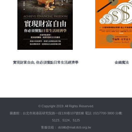
實現財富自由, 你必須懂點日常生活經濟學
金錢魔法
::
© Copyright 2019. All Rights Reserved.
圖書館：台北市南港區研究院路一段130巷107號E棟 電話: (02)7700-3800 分機:
5123、5124、5125
客服信箱： dcblib@mail.dcb.org.tw