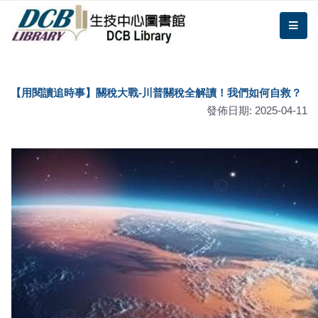
跳到主要內容區塊/Jump To Main Area
:::
DCB圖書館
me
:::
【用閱讀追時事】關稅大戰-川普關稅全解讀！我們如何自救？
發佈日期: 2025-04-11