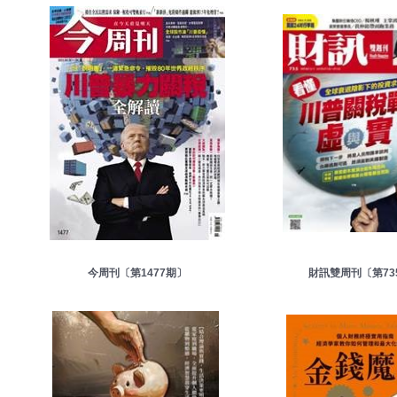
今周刊〔
第
1477
期〕
財訊雙周刊
〔
第73