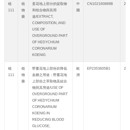
植
植
姜花地上部分的提取物
中
CN102160889B
203
111
物
和组合物與其用
國
藥
途/EXTRACT,
COMPOSITION, AND
USE OF
OVERGROUND PART
OF HEDYCHIUM
CORONARIUM
KOENIG
植
植
野薑花地上部份於降低
歐
EP2353605B1
203
111
物
血糖之用途；野薑花地
洲
藥
上部份之萃取物及組合
物與其用途/USE OF
OVERGROUND PART
OF HEDYCHIUM
CORONARIUM
KOENIG IN
REDUCING BLOOD
GLUCOSE;