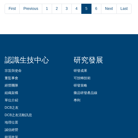
First
Previous
1
2
3
4
5
6
Next
Last
::
認識生技中心
研究發展
宗旨與使命
研發成果
董監事會
可技轉技術
經營團隊
研發策略
組織架構
藥品研發產品線
單位介紹
專利
DCB之友
DCB之友活動訊息
地理位置
誠信經營
能源政策