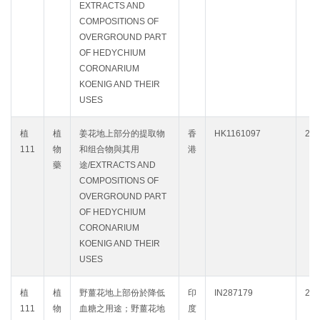
EXTRACTS AND
COMPOSITIONS OF
OVERGROUND PART
OF HEDYCHIUM
CORONARIUM
KOENIG AND THEIR
USES
植
植
姜花地上部分的提取物
香
HK1161097
203
111
物
和组合物與其用
港
藥
途/EXTRACTS AND
COMPOSITIONS OF
OVERGROUND PART
OF HEDYCHIUM
CORONARIUM
KOENIG AND THEIR
USES
植
植
野薑花地上部份於降低
印
IN287179
203
111
物
血糖之用途；野薑花地
度