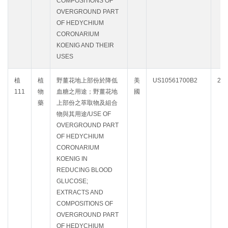
COMPOSITIONS OF
OVERGROUND PART
OF HEDYCHIUM
CORONARIUM
KOENIG AND THEIR
USES
植
植
野薑花地上部份於降低
美
US10561700B2
203
111
物
血糖之用途；野薑花地
國
藥
上部份之萃取物及組合
物與其用途/USE OF
OVERGROUND PART
OF HEDYCHIUM
CORONARIUM
KOENIG IN
REDUCING BLOOD
GLUCOSE;
EXTRACTS AND
COMPOSITIONS OF
OVERGROUND PART
OF HEDYCHIUM