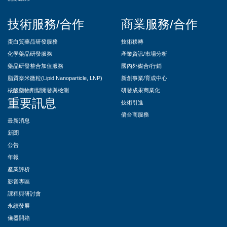
技術服務/合作
商業服務/合作
蛋白質藥品研發服務
技術移轉
化學藥品研發服務
產業資訊/市場分析
藥品研發整合加值服務
國內外媒合/行銷
脂質奈米微粒(Lipid Nanoparticle, LNP)
新創事業/育成中心
核酸藥物劑型開發與檢測
研發成果商業化
重要訊息
技術引進
僑台商服務
最新消息
新聞
公告
年報
產業評析
影音專區
課程與研討會
永續發展
儀器開箱