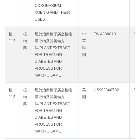
CORONARIUM
KOENIG AND THEIR
USES
植
植
用於治療糖尿病之植物
中
TWI438001B
203
112
物
萃取物及其製備方
華
藥
法/PLANT EXTRACT
民
FOR TREATING
國
DIABETES AND
PROCESS FOR
MAKING SAME
植
植
用於治療糖尿病之植物
美
US9023407B2
203
112
物
萃取物及其製備方
國
藥
法/PLANT EXTRACT
FOR TREATING
DIABETES AND
PROCESS FOR
MAKING SAME