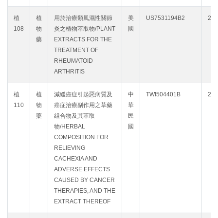
植
植
用於治療類風濕性關節
美
US7531194B2
202
108
物
炎之植物萃取物/PLANT
國
藥
EXTRACTS FOR THE
TREATMENT OF
RHEUMATOID
ARTHRITIS
植
植
減緩癌症引起惡病質及
中
TWI504401B
203
110
物
癌症治療副作用之草藥
華
藥
組合物及其萃取
民
物/HERBAL
國
COMPOSITION FOR
RELIEVING
CACHEXIA AND
ADVERSE EFFECTS
CAUSED BY CANCER
THERAPIES, AND THE
EXTRACT THEREOF