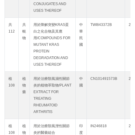
CONJUGATES AND
USES THEREOF
共
共
用於降解突變KRAS蛋
中
TWI843372B
204
112
軛
白之化合物及其應
華
物
用/COMPOUNDS FOR
民
MUTANT KRAS
國
PROTEIN
DEGRADATION AND
USES THEREOF
植
植
用於治療類風濕性關節
中
CN101491573B
202
108
物
炎的植物萃取物/PLANT
國
藥
EXTRACT FOR
TREATING
RHEUMATOID
ARTHRITIS
植
植
用於治療類風溼性關節
印
IN246818
202
108
物
炎的醫藥組合
度