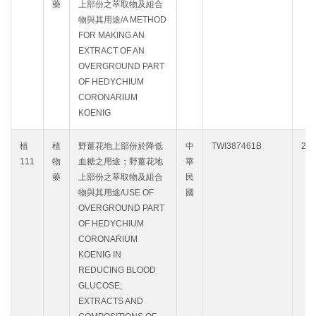
藥
上部份之萃取物及組合
物與其用途/A METHOD
FOR MAKING AN
EXTRACT OF AN
OVERGROUND PART
OF HEDYCHIUM
CORONARIUM
KOENIG
植
植
野薑花地上部份於降低
中
TWI387461B
203
111
物
血糖之用途；野薑花地
華
藥
上部份之萃取物及組合
民
物與其用途/USE OF
國
OVERGROUND PART
OF HEDYCHIUM
CORONARIUM
KOENIG IN
REDUCING BLOOD
GLUCOSE;
EXTRACTS AND