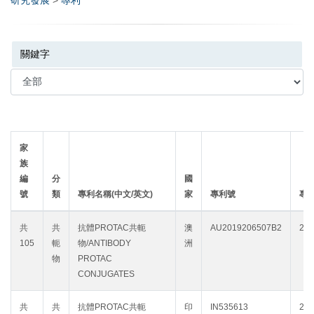
研究發展
>
專利
關鍵字/keyword
分類/category
家
族
編
分
國
號
類
專利名稱(中文/英文)
家
專利號
專
共
共
抗體PROTAC共軛
澳
AU2019206507B2
203
105
軛
物/ANTIBODY
洲
物
PROTAC
CONJUGATES
共
共
抗體PROTAC共軛
印
IN535613
203