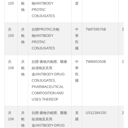
105
軛
物/ANTIBODY
度
物
PROTAC
CONJUGATES
共
共
抗體PROTAC共軛
中
TWI759576B
203
105
軛
物/ANTIBODY
華
物
PROTAC
民
CONJUGATES
國
共
共
抗體-藥物共軛體、醫藥
中
TWI685350B
203
106
軛
組成物及其用
華
物
途/ANTIBODY-DRUG
民
CONJUGATES,
國
PHARMACEUTICAL
COMPOSITION AND
USES THEREOF
共
共
抗體-藥物共軛體、醫藥
美
US11384150
203
106
軛
組成物及其用
國
物
途/ANTIBODY-DRUG