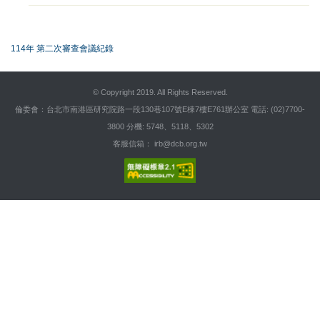
114年 第二次審查會議紀錄
::
© Copyright 2019. All Rights Reserved.
倫委會：台北市南港區研究院路一段130巷107號E棟7樓E761辦公室 電話: (02)7700-
3800 分機: 5748、5118、5302
客服信箱： irb@dcb.org.tw