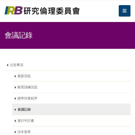
跳到主要內容區塊/Jump To Main Area
:::
倫理委員會
me
:::
會議記錄
公告事項
最新消息
教育訓練訊息
標準作業程序
會議記錄
進行中計畫
法令規章