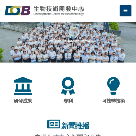
跳到主要內容區塊/Jump To Main Area
:::
生物技術開發中心
me
:::
Your Value-Adding Partner
研發成果
專利
可技轉技術
新聞推播