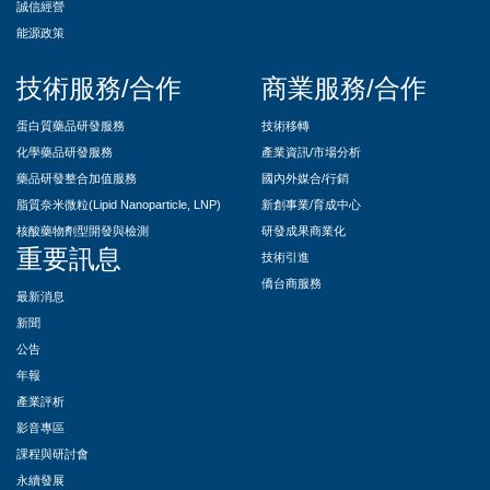
誠信經營
能源政策
技術服務/合作
商業服務/合作
蛋白質藥品研發服務
技術移轉
化學藥品研發服務
產業資訊/市場分析
藥品研發整合加值服務
國內外媒合/行銷
脂質奈米微粒(Lipid Nanoparticle, LNP)
新創事業/育成中心
核酸藥物劑型開發與檢測
研發成果商業化
重要訊息
技術引進
僑台商服務
最新消息
新聞
公告
年報
產業評析
影音專區
課程與研討會
永續發展