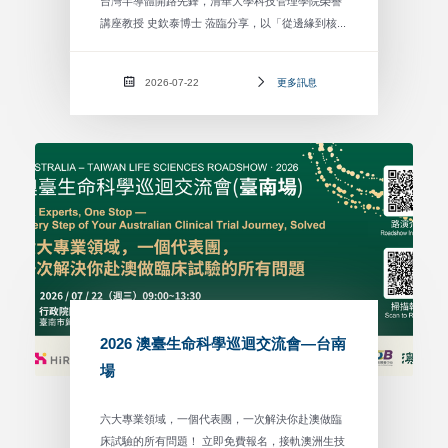
台灣半導體開路先鋒，清華大學科技管理學院榮譽
講座教授 史欽泰博士 蒞臨分享，以「從邊緣到核...
2026-07-22
更多訊息
2026 澳臺生命科學巡迴交流會—台南
場
六大專業領域，一個代表團，一次解決你赴澳做臨
床試驗的所有問題！ 立即免費報名，接軌澳洲生技