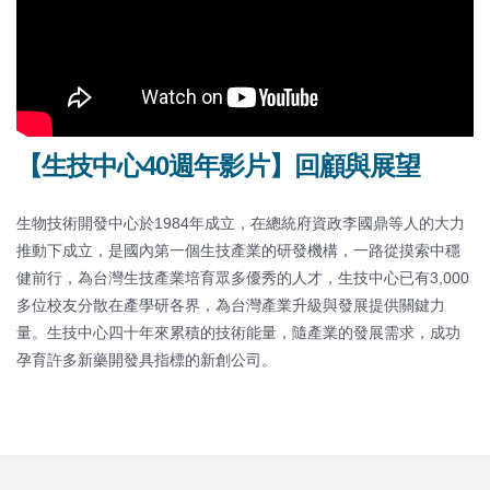
【生技中心40週年影片】回顧與展望
生物技術開發中心於1984年成立，在總統府資政李國鼎等人的大力
推動下成立，是國內第一個生技產業的研發機構，一路從摸索中穩
健前行，為台灣生技產業培育眾多優秀的人才，生技中心已有3,000
多位校友分散在產學研各界，為台灣產業升級與發展提供關鍵力
量。生技中心四十年來累積的技術能量，隨產業的發展需求，成功
孕育許多新藥開發具指標的新創公司。