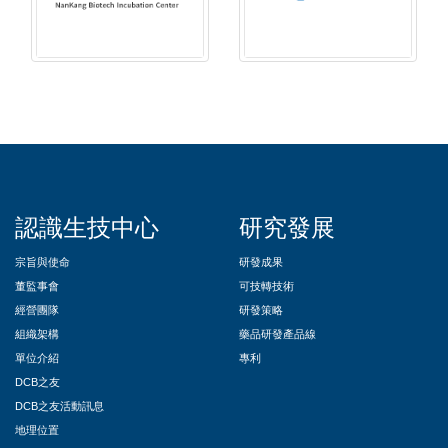
::
認識生技中心
研究發展
宗旨與使命
研發成果
董監事會
可技轉技術
經營團隊
研發策略
組織架構
藥品研發產品線
單位介紹
專利
DCB之友
DCB之友活動訊息
地理位置