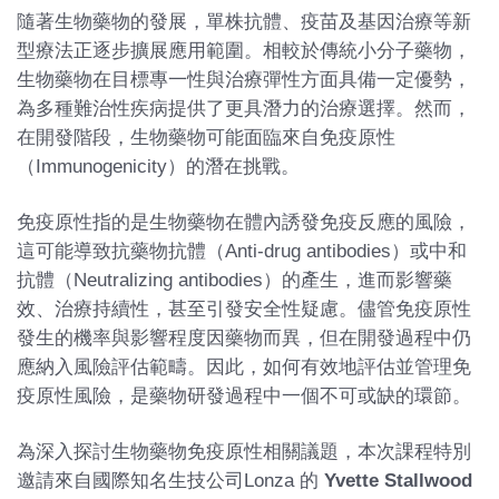
隨著生物藥物的發展，單株抗體、疫苗及基因治療等新
型療法正逐步擴展應用範圍。相較於傳統小分子藥物，
生物藥物在目標專一性與治療彈性方面具備一定優勢，
為多種難治性疾病提供了更具潛力的治療選擇。然而，
在開發階段，生物藥物可能面臨來自免疫原性
（Immunogenicity）的潛在挑戰。
免疫原性指的是生物藥物在體內誘發免疫反應的風險，
這可能導致抗藥物抗體（Anti-drug antibodies）或中和
抗體（Neutralizing antibodies）的產生，進而影響藥
效、治療持續性，甚至引發安全性疑慮。儘管免疫原性
發生的機率與影響程度因藥物而異，但在開發過程中仍
應納入風險評估範疇。因此，如何有效地評估並管理免
疫原性風險，是藥物研發過程中一個不可或缺的環節。
為深入探討生物藥物免疫原性相關議題，本次課程特別
邀請來自國際知名生技公司Lonza 的
Yvette Stallwood