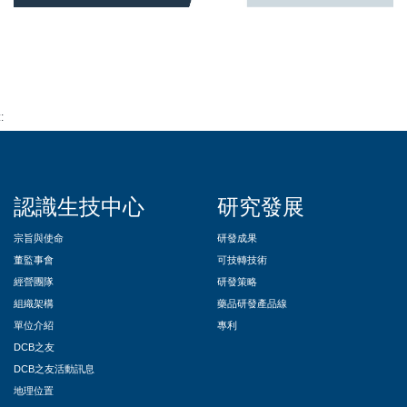
::
認識生技中心
研究發展
宗旨與使命
研發成果
董監事會
可技轉技術
經營團隊
研發策略
組織架構
藥品研發產品線
單位介紹
專利
DCB之友
DCB之友活動訊息
地理位置