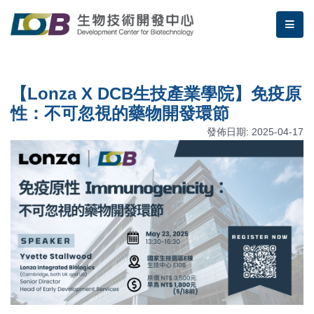
跳到主要內容區塊/Jump To Main Area
:::
生物技術開發中心 | 【Lonz
me
:::
【Lonza X DCB生技產業學院】免疫原
性：不可忽視的藥物開發環節
發佈日期: 2025-04-17