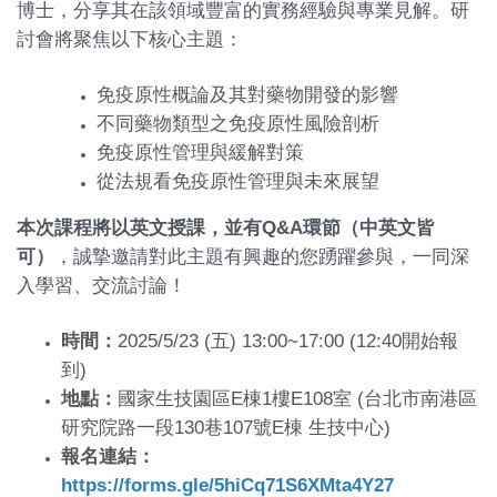
博士，分享其在該領域豐富的實務經驗與專業見解。研
討會將聚焦以下核心主題：
免疫原性概論及其對藥物開發的影響
不同藥物類型之免疫原性風險剖析
免疫原性管理與緩解對策
從法規看免疫原性管理與未來展望
本次課程將以英文授課，並有Q&A環節（中英文皆
可）
，誠摯邀請對此主題有興趣的您踴躍參與，一同深
入學習、交流討論！
時間：
2025/5/23 (五) 13:00~17:00 (12:40開始報
到)
地點：
國家生技園區E棟1樓E108室 (台北市南港區
研究院路一段130巷107號E棟 生技中心)
報名連結：
https://forms.gle/5hiCq71S6XMta4Y27