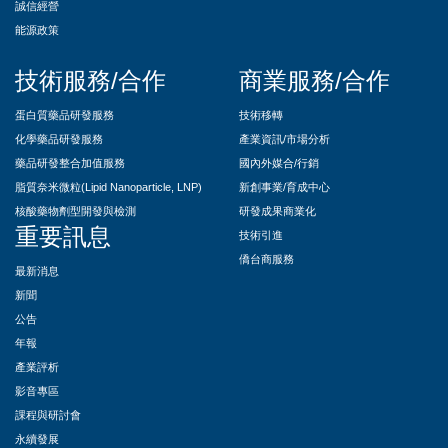
誠信經營
能源政策
技術服務/合作
商業服務/合作
蛋白質藥品研發服務
技術移轉
化學藥品研發服務
產業資訊/市場分析
藥品研發整合加值服務
國內外媒合/行銷
脂質奈米微粒(Lipid Nanoparticle, LNP)
新創事業/育成中心
核酸藥物劑型開發與檢測
研發成果商業化
重要訊息
技術引進
僑台商服務
最新消息
新聞
公告
年報
產業評析
影音專區
課程與研討會
永續發展