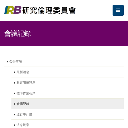
跳到主要內容區塊/Jump To Main Area
:::
倫理委員會
me
:::
會議記錄
公告事項
最新消息
教育訓練訊息
標準作業程序
會議記錄
進行中計畫
法令規章