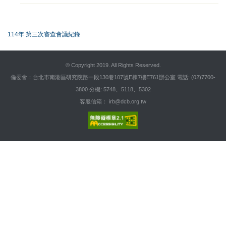
114年 第三次審查會議紀錄
::
© Copyright 2019. All Rights Reserved.
倫委會：台北市南港區研究院路一段130巷107號E棟7樓E761辦公室 電話: (02)7700-
3800 分機: 5748、5118、5302
客服信箱： irb@dcb.org.tw