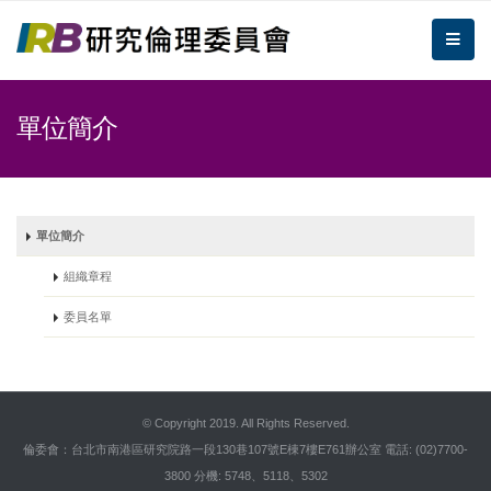
跳到主要內容區塊/Jump To Main Area
:::
倫理委員會
me
:::
單位簡介
單位簡介
組織章程
委員名單
::
© Copyright 2019. All Rights Reserved.
倫委會：台北市南港區研究院路一段130巷107號E棟7樓E761辦公室 電話: (02)7700-
3800 分機: 5748、5118、5302