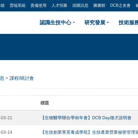
信箱
雲端系統
貴儀使用
人才招募
採購訊息
圖書館
DCB之友會
課程/研討會
認識生技中心
研究發展
技術服務
訊息
>
課程/研討會
標題
-03-21
【生物醫學聯合學術年會】DCB Day徵才說明會
-03-14
【生技創業菁英養成學苑】生技產業營業秘密管理