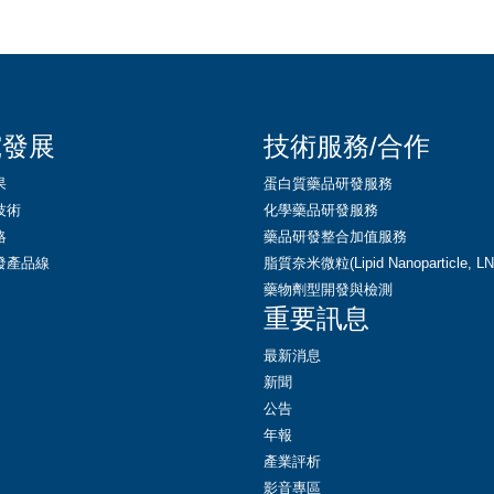
究發展
技術服務/合作
果
蛋白質藥品研發服務
技術
化學藥品研發服務
略
藥品研發整合加值服務
發產品線
脂質奈米微粒(Lipid Nanoparticle, 
藥物劑型開發與檢測
重要訊息
最新消息
新聞
公告
年報
產業評析
影音專區