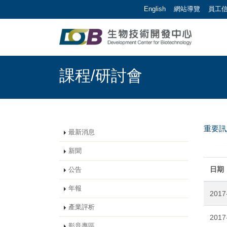
跳到主要內容區塊/Jump To Main Area
:::
English
網站導覽
員工
生物技術開發中心 | 
:::
課程/研討會
重要
最新消息
新聞
日期
公告
年報
2017
產業評析
2017
影音專區