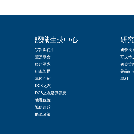
::
認識生技中心
研
宗旨與使命
研發成
董監事會
可技轉
經營團隊
研發策
組織架構
藥品研
單位介紹
專利
DCB之友
DCB之友活動訊息
地理位置
誠信經營
能源政策