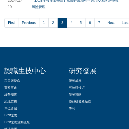
2024-11-
【DCB生技產業學院】國際仲裁簡介－跨境交易的紛爭與
19
風險管理
First
Previous
1
2
3
4
5
6
7
Next
Last
::
認識生技中心
研究發展
宗旨與使命
研發成果
董監事會
可技轉技術
經營團隊
研發策略
組織架構
藥品研發產品線
單位介紹
專利
DCB之友
DCB之友活動訊息