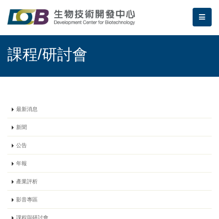
跳到主要內容區塊/Jump To Main Area
:::
生物技術開發中心 | 課程/研討會
me
:::
課程/研討會
最新消息
新聞
公告
年報
產業評析
影音專區
課程與研討會