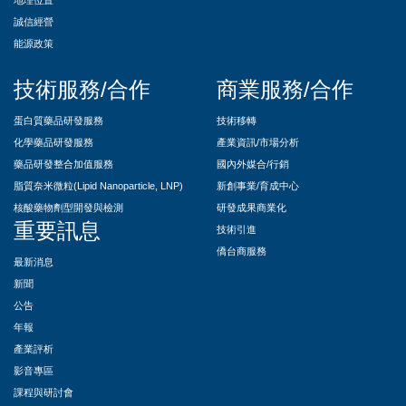
地理位置
誠信經營
能源政策
技術服務/合作
商業服務/合作
蛋白質藥品研發服務
技術移轉
化學藥品研發服務
產業資訊/市場分析
藥品研發整合加值服務
國內外媒合/行銷
脂質奈米微粒(Lipid Nanoparticle, LNP)
新創事業/育成中心
核酸藥物劑型開發與檢測
研發成果商業化
重要訊息
技術引進
僑台商服務
最新消息
新聞
公告
年報
產業評析
影音專區
課程與研討會