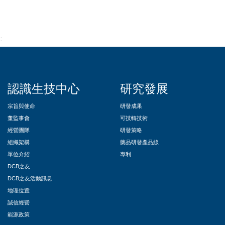
::
認識生技中心
研究發展
宗旨與使命
研發成果
董監事會
可技轉技術
經營團隊
研發策略
組織架構
藥品研發產品線
單位介紹
專利
DCB之友
DCB之友活動訊息
地理位置
誠信經營
能源政策