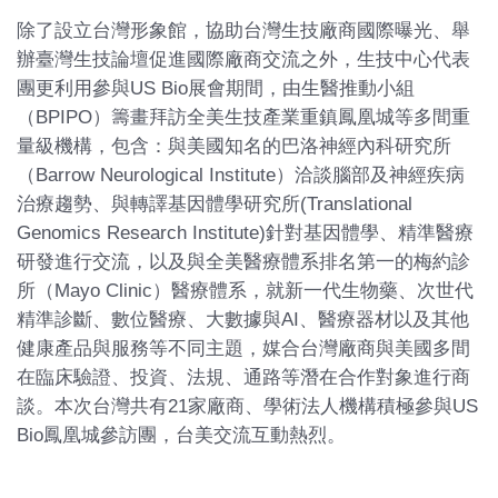
除了設立台灣形象館，協助台灣生技廠商國際曝光、舉
辦臺灣生技論壇促進國際廠商交流之外，生技中心代表
團更利用參與US Bio展會期間，由生醫推動小組
（BPIPO）籌畫拜訪全美生技產業重鎮鳳凰城等多間重
量級機構，包含：與美國知名的巴洛神經內科研究所
（Barrow Neurological Institute）洽談腦部及神經疾病
治療趨勢、與轉譯基因體學研究所(Translational
Genomics Research Institute)針對基因體學、精準醫療
研發進行交流，以及與全美醫療體系排名第一的梅約診
所（Mayo Clinic）醫療體系，就新一代生物藥、次世代
精準診斷、數位醫療、大數據與AI、醫療器材以及其他
健康產品與服務等不同主題，媒合台灣廠商與美國多間
在臨床驗證、投資、法規、通路等潛在合作對象進行商
談。本次台灣共有21家廠商、學術法人機構積極參與US
Bio鳳凰城參訪團，台美交流互動熱烈。