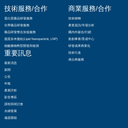
技術服務/合作
商業服務/合作
蛋白質藥品研發服務
技術移轉
化學藥品研發服務
產業資訊/市場分析
藥品研發整合加值服務
國內外媒合/行銷
脂質奈米微粒(Lipid Nanoparticle, LNP)
新創事業/育成中心
核酸藥物劑型開發與檢測
研發成果商業化
重要訊息
技術引進
僑台商服務
最新消息
新聞
公告
年報
產業評析
影音專區
課程與研討會
永續發展
儀器開箱