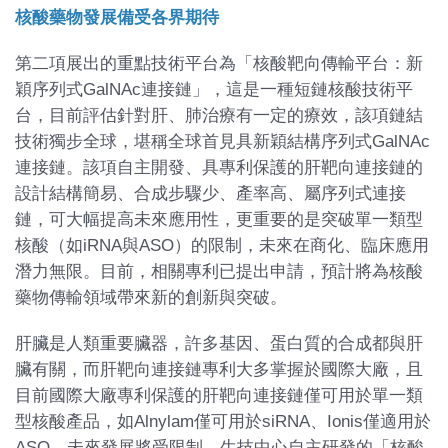
核酸藥物發展備受各界期待
第二項展出的重點技術平台為「核酸靶向傳輸平台：新
穎序列式GalNAc連接鏈」，這是一種短鏈核酸技術平
台，目前評估針對肝、肺治療有一定的療效，該項鏈結
技術獨步全球，堪稱全球首見具新穎結構序列式GalNAc
連接鏈。該項自主開發、具專利保護的肝靶向連接鏈的
設計結構簡易、合成步驟少、產率高、屬序列式連接
鏈，可大幅提高未來應用性，更重要的是突破單一類型
核酸（如iRNA與ASO）的限制，未來在商化、臨床應用
潛力無限。目前，相關專利已提出申請，預計將為核酸
藥物傳輸領域帶來新的創新與突破。
肝臟是人類重要臟器，許多基因、蛋白質的合成都與肝
臟有關，而肝靶向連接鏈專利大多掌握於國際大廠，且
目前國際大廠專利保護的肝靶向連接鏈僅可用於單一類
型核酸產品，如Alnylam僅可用於siRNA、Ionis僅適用於
ASO，未來發展將受限制，生技中心自主研發的「核酸