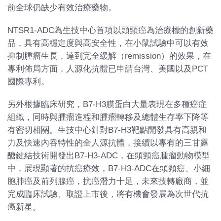
前全球仍缺少有效治療藥物。
NTSR1-ADC為生技中心首項以頭頸癌為治療標的創新藥
品，具有高穩定度與高安全性，在小鼠試驗中可以有效
抑制腫瘤生長，達到完全緩解（remission）的效果，在
專利佈局方面，人源化抗體已申請台灣、美國以及PCT
國際專利。
另外根據臨床研究，B7-H3膜蛋白大量表現在多種癌症
組織，同時與腫瘤進程和腫瘤轉移及總體生存率下降等
有密切相關。生技中心針對B7-H3靶點開發具有高親和
力及快速內吞特性的全人源抗體，接續以專有的三甘露
醣鍵結技術開發出B7-H3-ADC，在頭頸癌腫瘤動物模型
中，展現顯著的抗癌療效，B7-H3-ADC在頭頸癌、小細
胞肺癌及前列腺癌，抗癌潛力十足，未來技轉廠商，並
完成臨床試驗、取證上市後，將有機會發展為次世代抗
癌新星。