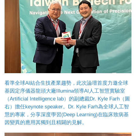
看準全球AI結合生技產業趨勢，此次論壇首度力邀全球
基因定序儀器龍頭大廠Illumina領導AI人工智慧實驗室
（Artificial Intelligence lab）的副總裁Dr. Kyle Farh（圖
右）擔任keynote speaker。Dr. Kyle Farh為全球人工智
慧的專家，分享深度學習(Deep Learning)在臨床致病基
因變異的應用其獨到且精闢的見解。