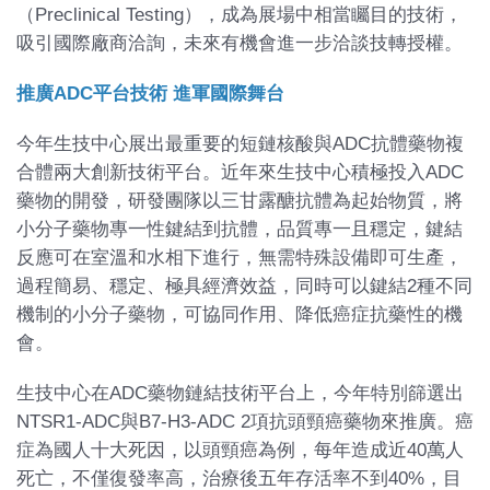
（Preclinical Testing），成為展場中相當矚目的技術，
吸引國際廠商洽詢，未來有機會進一步洽談技轉授權。
推廣ADC平台技術 進軍國際舞台
今年生技中心展出最重要的短鏈核酸與ADC抗體藥物複
合體兩大創新技術平台。近年來生技中心積極投入ADC
藥物的開發，研發團隊以三甘露醣抗體為起始物質，將
小分子藥物專一性鍵結到抗體，品質專一且穩定，鍵結
反應可在室溫和水相下進行，無需特殊設備即可生產，
過程簡易、穩定、極具經濟效益，同時可以鍵結2種不同
機制的小分子藥物，可協同作用、降低癌症抗藥性的機
會。
生技中心在ADC藥物鏈結技術平台上，今年特別篩選出
NTSR1-ADC與B7-H3-ADC 2項抗頭頸癌藥物來推廣。癌
症為國人十大死因，以頭頸癌為例，每年造成近40萬人
死亡，不僅復發率高，治療後五年存活率不到40%，目