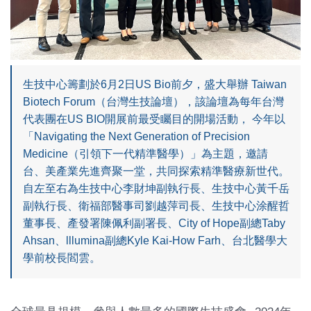
生技中心籌劃於6月2日US Bio前夕，盛大舉辦 Taiwan
Biotech Forum（台灣生技論壇），該論壇為每年台灣
代表團在US BIO開展前最受矚目的開場活動， 今年以
「Navigating the Next Generation of Precision
Medicine（引領下一代精準醫學）」為主題，邀請
台、美產業先進齊聚一堂，共同探索精準醫療新世代。
自左至右為生技中心李財坤副執行長、生技中心黃千岳
副執行長、衛福部醫事司劉越萍司長、生技中心涂醒哲
董事長、產發署陳佩利副署長、City of Hope副總Taby
Ahsan、lllumina副總Kyle Kai-How Farh、台北醫學大
學前校長閻雲。