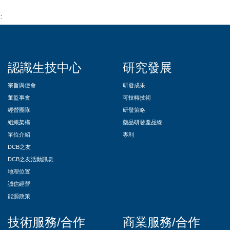
::
認識生技中心
研究發展
宗旨與使命
研發成果
董監事會
可技轉技術
經營團隊
研發策略
組織架構
藥品研發產品線
單位介紹
專利
DCB之友
DCB之友活動訊息
地理位置
誠信經營
能源政策
技術服務/合作
商業服務/合作