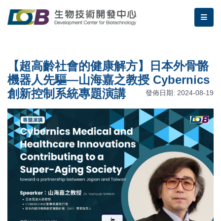
跳到主要內容區塊/Jump To Main Area
:::
生物技術開發中心 | 【超高齡社
me
:::
【超高齡社會的健康解方】日本外骨骼
機器人先驅—山海嘉之教授 Cybernics
創新控制系統專題演講
發佈日期: 2024-08-19