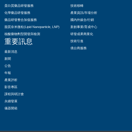
蛋白質藥品研發服務
技術移轉
化學藥品研發服務
產業資訊/市場分析
藥品研發整合加值服務
國內外媒合/行銷
脂質奈米微粒(Lipid Nanoparticle, LNP)
新創事業/育成中心
核酸藥物劑型開發與檢測
研發成果商業化
重要訊息
技術引進
僑台商服務
最新消息
新聞
公告
年報
產業評析
影音專區
課程與研討會
永續發展
儀器開箱