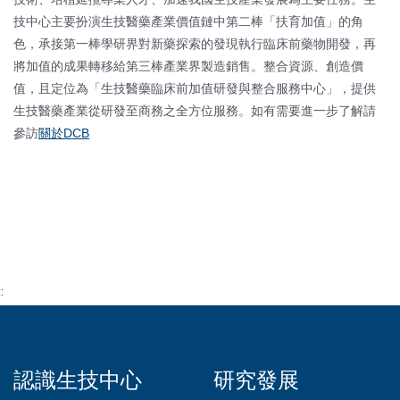
技中心主要扮演生技醫藥產業價值鏈中第二棒「扶育加值」的角
色，承接第一棒學研界對新藥探索的發現執行臨床前藥物開發，再
將加值的成果轉移給第三棒產業界製造銷售。整合資源、創造價
值，且定位為「生技醫藥臨床前加值研發與整合服務中心」，提供
生技醫藥產業從研發至商務之全方位服務。如有需要進一步了解請
參訪
關於DCB
::
認識生技中心
研究發展