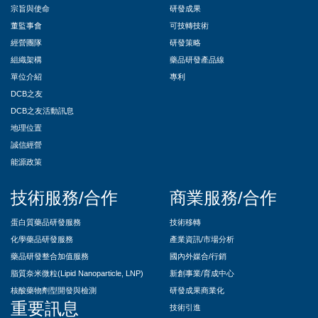
宗旨與使命
研發成果
董監事會
可技轉技術
經營團隊
研發策略
組織架構
藥品研發產品線
單位介紹
專利
DCB之友
DCB之友活動訊息
地理位置
誠信經營
能源政策
技術服務/合作
商業服務/合作
蛋白質藥品研發服務
技術移轉
化學藥品研發服務
產業資訊/市場分析
藥品研發整合加值服務
國內外媒合/行銷
脂質奈米微粒(Lipid Nanoparticle, LNP)
新創事業/育成中心
核酸藥物劑型開發與檢測
研發成果商業化
重要訊息
技術引進