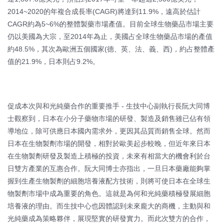
2014~2020的年複合成長率(CAGR)將達到11.9%，遠高於估計
CAGR約為5~6%的整體製藥市場產值。目前全球生物藥品市場主要
仍以美國為大宗，至2014年為止，美國占全球生物藥品市場的產值
約48.5%，其次為歐洲五個國家(德、英、法、義、西)，約占整體產
值的21.9%，日本則占9.2%。
促成本次與和光純藥合作的重要推手 - 生技中心副執行長阮大同博
士觀察到，日本在小分子藥物市場的研發、製造及銷售雖已佔有領
導地位，除可供應日本國內需求外，更因其品質而銷售全球。然而
日本在生物製劑市場的開發，相對於歐美起步較晚，但近年來日本
在生物製劑研發及製造上積極的投資，未來有相當大的機會利於台
日雙方產業的互惠合作。阮大同博士亦指出，一旦日本藥廠能夠掌
握到生產生物製劑的細胞培養液配方技術，則將可使日本在全球生
物製劑市場中成為重要的角色。這就是為何和光純藥積極發展細胞
培養液的理由。而生技中心也因體認到未來龐大的商機，主動與和
光純藥成為策略夥伴，展現堅實的研發實力。而此次雙方的合作，