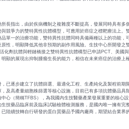
勳所長指出，由於疾病機制之複雜度不斷提高，發展同時具有多
勢與競爭力的雙特異性抗體構型，可應用於癌症之標靶療法上。
藥品單一的治療功能，雙特異性抗體同時具備兩種以上的功能，
疫原性，明顯降低其他非預期的副作用風險。生技中心所開發之
活化劑抗體與輕鏈橋接之雙特異性抗體構型已申請PCT、美國
，明顯的展現出抑制腫瘤生長的能力，相信在未來癌症的治療上
發，已逐步建立了抗體篩選、最適化工程、生產純化及製程前期
庫，及高產量細胞株篩選等核心設施，目前已有多項抗體藥品具
心（簡稱TFBS），為我國內生技醫藥產業發展重要的核心設施，
規的生技藥品臨床前及臨床試驗檢體檢測服務，是國內唯一擁有完
，已陸續技轉自行研發的蛋白質藥品予國內廠商，期望結合業界