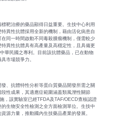
個標靶治療的藥品顯得日益重要。生技中心利用
雙特異性抗體採用全新的機制，藉由活化病患自
可在同一時間啟動不同毒殺腫瘤機制，僅需較少
雙特異性抗體具有高產量及高穩定性，且具備更
與中華民國之專利。目前該抗體藥品，已在動物
極具市場競爭力。
開發、抗體特性分析等蛋白質藥品開發所需之關
階段性成果，其適應症範圍涵蓋類風溼性關節
該實驗室已經TFDA及TAF/OECD查核認證
整的生物安全性檢測之全方面檢測單位。生技中
的資源力量，推動國內生技藥品產業的發展。