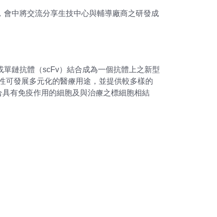
」，會中將交流分享生技中心與輔導廠商之研發成
b）或單鏈抗體（scFv）結合成為一個抗體上之新型
特性可發展多元化的醫療用途，並提供較多樣的
合具有免疫作用的細胞及與治療之標細胞相結