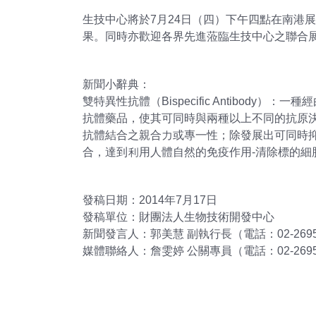
生技中心將於7月24日（四）下午四點在南港展
果。同時亦歡迎各界先進蒞臨生技中心之聯合展示區
新聞小辭典：
雙特異性抗體（Bispecific Antibo
抗體藥品，使其可同時與兩種以上不同的抗原決
抗體結合之親合力或專一性；除發展出可同時
合，達到利用人體自然的免疫作用-清除標的細
發稿日期：2014年7月17日
發稿單位：財團法人生物技術開發中心
新聞發言人：郭美慧 副執行長（電話：02-2695-693
媒體聯絡人：詹雯婷 公關專員（電話：02-2695-693