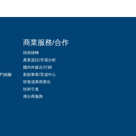
商業服務/合作
技術移轉
產業資訊/市場分析
國內外媒合/行銷
LNP)核酸
新創事業/育成中心
研發成果商業化
技術引進
僑台商服務