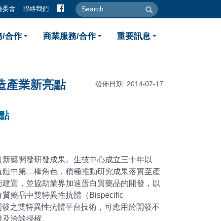
facebook
search
search
倫委會
聯絡我們
發有成，新世代「雙特異性抗
/合作
商業服務/合作
重要訊息
造產業新亮點
發佈日期: 2014-07-17
點
白質新藥開發研發成果。生技中心成立三十年以
值鏈中第二棒角色，積極推動研究成果落實至產
術建置，並協助業界加速蛋白質藥品的開發，以
中雙特異性抗體（Bispecific
所開發之雙特異性抗體平台技術，可應用於開發不
發及洽談授權。