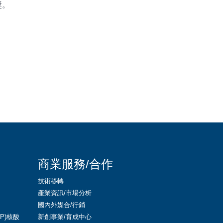
獎。
商業服務/合作
技術移轉
產業資訊/市場分析
國內外媒合/行銷
LNP)核酸
新創事業/育成中心