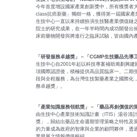
今年首度增設國家產業創新獎中，所有獲獎者大多為
class抗癌新藥」獨樹一格，獲得第一屆國
生技中心一直以來持續扮演生技醫產業價值鏈
院士的研究成果，在一年半時間內成功開發出候選
床前藥物開發與將進行之臨床試驗，皆由國內
「研發服務卓越獎」－「CGMP生技藥品先導
生技中心自2001年起以科技專案補助籌劃興建
項國際認證後，積極提供高品質臨床一、二期
段與全程服務，為台灣生技製藥產業之國際化
務卓越獎」。
「產業知識服務領航獎」－「藥品再創價值的
由生技中心產業技術知識計畫（ITIS）湯谷
獎」，歸結出藥品生命週期管理策略之特性及策
的力量成為政府的智庫與企業的顧問夥伴，透
業發展之情報價值樞紐。