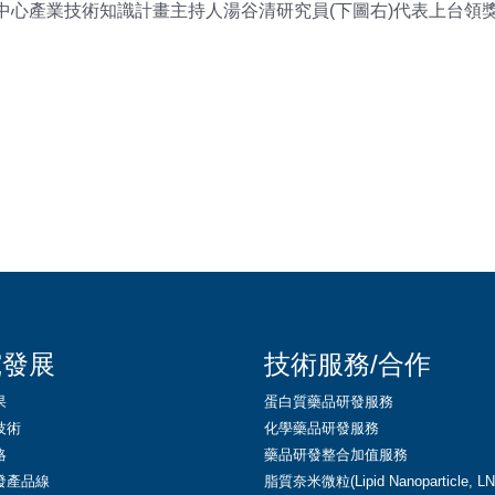
中心產業技術知識計畫主持人湯谷清研究員(下圖右)代表上台領
究發展
技術服務/合作
果
蛋白質藥品研發服務
技術
化學藥品研發服務
略
藥品研發整合加值服務
發產品線
脂質奈米微粒(Lipid Nanoparticle, 