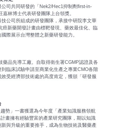
的「Nek2/Hec1抑制劑first-in-
長汪嘉林博士代表研發團隊上台領獎。
科技公司所組成的研發團隊，承接中研院李文華
制劑抗癌新藥開發計畫由標靶發現、藥效最佳化、臨
向國際展示台灣整體之新藥研發能力。
生技藥品先導工廠。自取得衛生署CGMP認證及各
到臨床試驗申請至商業化生產之專業CMO各階
成效受經濟部技術處的高度肯定，獲頒「研發服
台
展趨勢」一書獲選為今年度「產業知識服務領航
S計畫擁有經驗豐富的產業研究團隊，期以知識
創新與升級的重要推手，成為生物技術及醫藥產