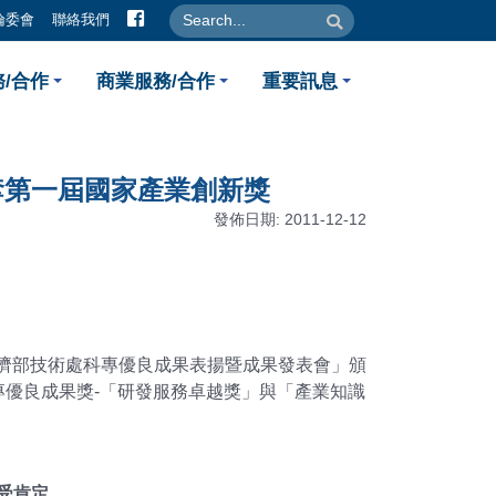
facebook
search
search
倫委會
聯絡我們
-生技中心今年再獲兩項科專優
/合作
商業服務/合作
重要訊息
奪第一屆國家產業創新獎
發佈日期: 2011-12-12
經濟部技術處科專優良成果表揚暨成果發表會」頒
優良成果獎-「研發服務卓越獎」與「產業知識
備受肯定