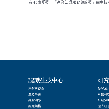
右)代表受獎；「產業知識服務領航獎」由生技
::
認識生技中心
研
宗旨與使命
研發成
董監事會
可技轉
經營團隊
研發策
組織架構
藥品研