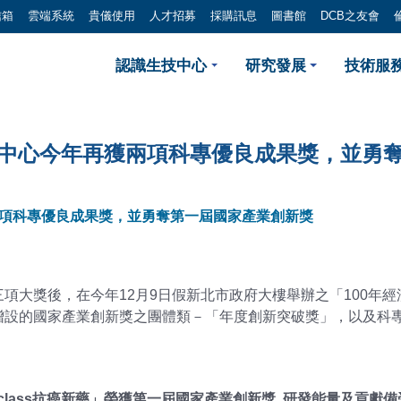
信箱
雲端系統
貴儀使用
人才招募
採購訊息
圖書館
DCB之友會
 捷報！連年得獎 屢創佳績
認識生技中心
研究發展
技術服務
技中心今年再獲兩項科專優良成果獎，並勇
兩項科專優良成果獎，並勇奪第一屆國家產業創新獎
項大獎後，在今年12月9日假新北市政府大樓舉辦之「100年
增設的國家產業創新獎之團體類－「年度創新突破獎」，以及科專
t-in-class抗癌新藥」榮獲第一屆國家產業創新獎 研發能量及貢獻