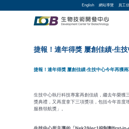
跳到主要內容區塊/Jump To Main Area
:::
English
網站導覽
員工
生物技術開發中心 |
:::
捷報！連年得獎 屢創佳績-生
捷報！連年得獎 屢創佳績-生技中心今年再獲
生技中心執行科技專案再創佳績，繼去年榮獲三
獎典禮，又再度拿下三項獎項，包括今年首度
服務領航獎」。
生技中心所主導的「Nek2/Hec1抑制劑firs