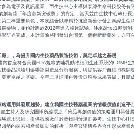
電子及資訊產業，而生技中心主導與泰緯生命科技股份有限公司共同研發
家產業創新獎「年度創新突破獎」的肯定，當天並由生技中心執行
之第二棒重要角色，本次結合以專精於抗癌新藥研發之泰緯生命
藥物，並預計將於2012年進入臨床試驗。Nek2/Hec1抑
產學研界完成。本計畫除將開發出台灣第一個嶄新新藥外，亦可
工廠」，為提升國內生技藥品製造技術，奠定卓越之基礎
國內首座符合美國FDA規範的哺乳動物細胞生產系統的CGMP
生技藥品試驗用藥委託製造及分析服務，與提供客戶自細胞株開發
，奠定卓越之基礎。今年三度蟬聯再獲優良科專成果表揚，具體
策略運用與發展趨勢」建立我國生技醫藥產業的情報價值創造平
清計畫主持人及研究團隊所編撰之「藥品再創價值的策略運用與發
略運用思維，提供我國廠商於藥物開發規劃參考。生技中心ITI
過趨勢的探索和產業脈動的解析，與產官學研各界合作形成產業