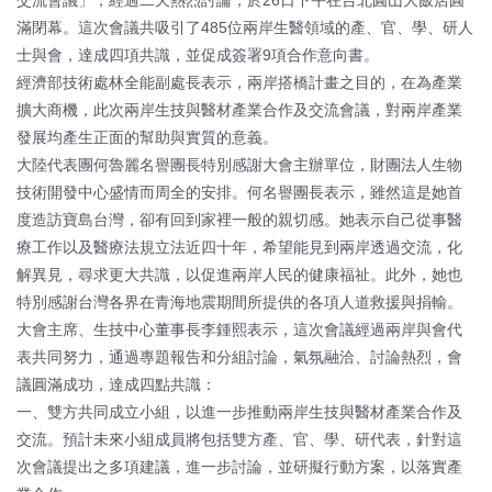
交流會議」，經過二天熱烈討論，於26日下午在台北圓山大飯店圓
滿閉幕。這次會議共吸引了485位兩岸生醫領域的產、官、學、研人
士與會，達成四項共識，並促成簽署9項合作意向書。
經濟部技術處林全能副處長表示，兩岸搭橋計畫之目的，在為產業
擴大商機，此次兩岸生技與醫材產業合作及交流會議，對兩岸產業
發展均產生正面的幫助與實質的意義。
大陸代表團何魯麗名譽團長特別感謝大會主辦單位，財團法人生物
技術開發中心盛情而周全的安排。何名譽團長表示，雖然這是她首
度造訪寶島台灣，卻有回到家裡一般的親切感。她表示自己從事醫
療工作以及醫療法規立法近四十年，希望能見到兩岸透過交流，化
解異見，尋求更大共識，以促進兩岸人民的健康福祉。此外，她也
特別感謝台灣各界在青海地震期間所提供的各項人道救援與捐輸。
大會主席、生技中心董事長李鍾熙表示，這次會議經過兩岸與會代
表共同努力，通過專題報告和分組討論，氣氛融洽、討論熱烈，會
議圓滿成功，達成四點共識：
一、雙方共同成立小組，以進一步推動兩岸生技與醫材產業合作及
交流。預計未來小組成員將包括雙方產、官、學、研代表，針對這
次會議提出之多項建議，進一步討論，並研擬行動方案，以落實產