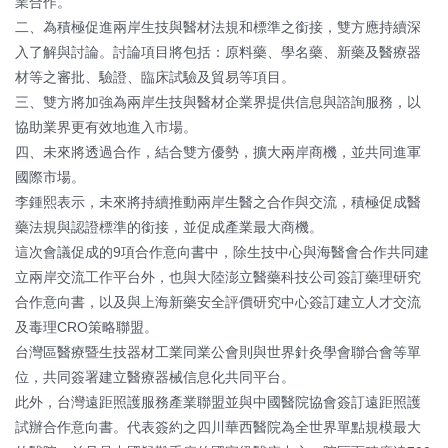
業合作。
二、為積極促進兩岸生技與醫材法規和標準之銜接，雙方應持續深
入了解與討論。討論項目將包括：原料藥、學名藥、新藥及醫療器
材等之審批、驗證、臨床試驗及貿易等項目。
三、雙方將加強為兩岸生技與醫材企業界提供信息與諮詢服務，以
協助業界更有效地進入市場。
四、未來將透過合作，結合雙方優勢，擴大兩岸商機，並共同進軍
國際市場。
李鍾熙表示，未來將持續推動兩岸生醫之合作與交流，積極促成醫
藥法規與認證標準的銜接，並促成產業最大商機。
這次會議促成的9項合作意向書中，除生技中心與海醫會合作共同建
立兩岸交流工作平台外，也與大陸澎立醫藥科技公司簽訂藥理研究
合作意向書，以及與上海新藥安全評價研究中心簽訂建立人才交流
及毒理CRO策略聯盟。
台灣區醫療暨生技器材工業同業公會則與世界針灸學會聯合會等單
位，共同簽署建立醫療器械信息化共同平台。
此外，台灣遠距照護服務產業聯盟並與中國醫院協會簽訂遠距照護
試辦合作意向書。代表簽約之四川華西醫院為全世界單點規模最大