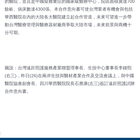
的醫院，並且是中國疑難重症的國家級醫療中心，院區面積廣達700
餘畝、病床數達4300張。本合作意向書可使台灣業者有機會與包括
華西醫院在內的大陸各大醫院建立起合作管道，未來可望進一步帶
動台灣醫療管理與醫療器材廠商爭取大陸市場，未來前景與商機十
分可期。
圖說：台灣遠距照護服務產業聯盟理事長、生技中心董事長李鍾熙
(右三)，昨日(26)在兩岸生技與醫材產業合作及交流會議上，與中國
醫院協會副會長、四川華西醫院院長石應康(左三)簽訂遠距照護試辦
合作意向書。
::