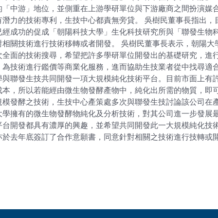
的「中游」地位，並側重在上游學研單位與下游廠商之間扮演媒
有潛力的技術專利，生技中心都責無旁貸。 吳樹民董事長指出，
已經成功的促成「朝陽科技大學」生化科技研究所與「聯發生物
對相關技術進行技術移轉或者開發。 吳樹民董事長表示，朝陽大
次全面的技術搜尋，希望把許多學研單位開發出的基礎研究，進
，為技術進行鑑價等商業化服務，進而協助生技業者從中找尋適合
學與聯發生技共同開發一項大規模純化技術平台。目前市面上有
成本，所以若能經由微生物發酵產物中，純化出所需的物質，即可
規模發酵之技術，生技中心產策處多次與聯發生技討論該公司在
大學擁有的微生物發酵物純化及分析技術，對其公司進一步發展最
平台開發都具有濃厚的興趣，並希望共同開發此一大規模純化技
亦於去年底簽訂了合作意願書，同意針對相關之技術進行技轉或