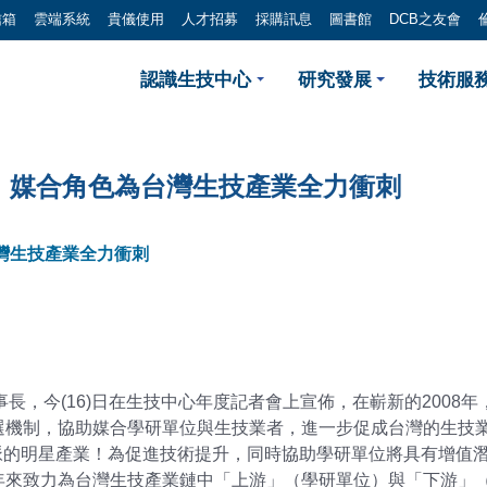
信箱
雲端系統
貴儀使用
人才招募
採購訊息
圖書館
DCB之友會
 2008生技中心將扮演技術
認識生技中心
研究發展
技術服務
轉、媒合角色為台灣生技產業全力衝刺
台灣生技產業全力衝刺
長，今(16)日在生技中心年度記者會上宣佈，在嶄新的2008
選機制，協助媒合學研單位與生技業者，進一步促成台灣的生技業
脈的明星產業！為促進技術提升，同時協助學研單位將具有增值
年來致力為台灣生技產業鏈中「上游」（學研單位）與「下游」（