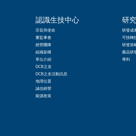
認識生技中心
研
宗旨與使命
研發成
董監事會
可技轉
經營團隊
研發策
組織架構
藥品研
單位介紹
專利
DCB之友
DCB之友活動訊息
地理位置
誠信經營
能源政策