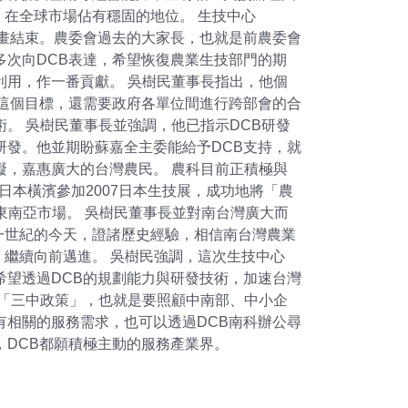
在全球市場佔有穩固的地位。 生技中心
計畫結束。農委會過去的大家長，也就是前農委會
多次向DCB表達，希望恢復農業生技部門的期
利用，作一番貢獻。 吳樹民董事長指出，他個
成這個目標，還需要政府各單位間進行跨部會的合
。 吳樹民董事長並強調，他已指示DCB研發
研發。他並期盼蘇嘉全主委能給予DCB支持，就
礙，嘉惠廣大的台灣農民。 農科目前正積極與
本橫濱參加2007日本生技展，成功地將「農
東南亞市場。 吳樹民董事長並對南台灣廣大而
一世紀的今天，證諸歷史經驗，相信南台灣農業
繼續向前邁進。 吳樹民強調，這次生技中心
希望透過DCB的規劃能力與研發技術，加速台灣
實「三中政策」，也就是要照顧中南部、中小企
有相關的服務需求，也可以透過DCB南科辦公尋
，DCB都願積極主動的服務產業界。