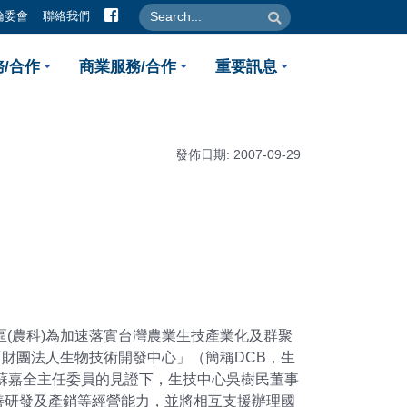
facebook
search
search
倫委會
聯絡我們
生物技術園區締結策略聯盟
/合作
商業服務/合作
重要訊息
發佈日期: 2007-09-29
(農科)為加速落實台灣農業生技產業化及群聚
「財團法人生物技術開發中心」（簡稱DCB，生
蘇嘉全主任委員的見證下，生技中心吳樹民董事
善研發及產銷等經營能力，並將相互支援辦理國