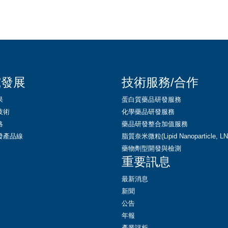
究發展
技術服務/合作
果
蛋白質藥品研發服務
技術
化學藥品研發服務
略
藥品研發整合加值服務
發產品線
脂質奈米微粒(Lipid Nanoparticle, 
藥物劑型開發與檢測
重要訊息
最新消息
新聞
公告
年報