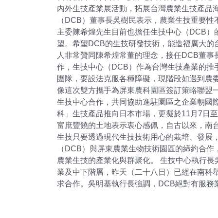
內外生技產業展活動，拓展台灣農業生技產品
（DCB）董事長吳樹民表示，農業生技重要性
主委陳希煌先生目前也擔任生技中心（DCB）
望。希望DCB的生技研發技術，能造福廣大的
人非常贊同陳希煌常董的理念，接任DCB董事
作，生技中心（DCB）作為台灣生技產業的推
團隊，要設法克服各種障礙，現階段如遇到農委
像這次雙方攜手為屏東農科園區簽訂策略聯盟一
生技中心合作，共同協助進駐園區之企業朝國際
科」生技產品推向日本市場，更擬於11月7日
富庶豐饒的土地表示衷心感佩，自古以來，南
生技只要透過現代生技技術用心的栽培、發展
（DCB）與屏東農業生物技術園區的締約合作
農業生技的產業化與群聚化。 生技中心執行長
業及中下階層，昨天（二十八日）已經在南科舉
求合作。吳明基執行長強調，DCB絕對有服務