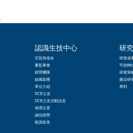
::
認識生技中心
研
宗旨與使命
研發成
董監事會
可技轉
經營團隊
研發策
組織架構
藥品研
單位介紹
專利
DCB之友
DCB之友活動訊息
地理位置
誠信經營
能源政策