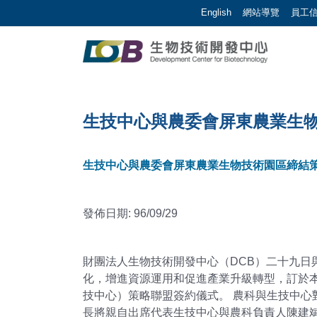
跳到主要內容區塊/Jump To Main Area
:::
English
網站導覽
員工
生物技術開發中心 |
:::
生技中心與農委會屏東農業生
生技中心與農委會屏東農業生物技術園區締結
發佈日期: 96/09/29
財團法人生物技術開發中心（DCB）二十九日
化，增進資源運用和促進產業升級轉型，訂於本
技中心）策略聯盟簽約儀式。 農科與生技中
長將親自出席代表生技中心與農科負責人陳建