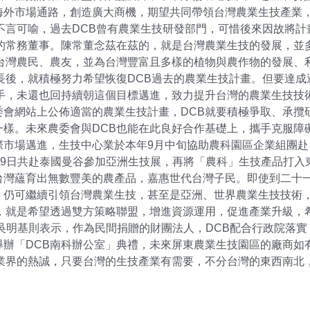
海外市場通路，創造廣大商機，期望共同帶領台灣農業生技產業，
不言可喻，過去DCB曾有農業生技研發部門，可惜後來因故將
的常務董事。陳常董念茲在茲的，就是台灣農業生技的發展，並
台灣農民、農友，並為台灣豐富且多樣的植物與農作物的發展、
長後，就積極努力希望恢復DCB過去的農業生技計畫。但要達
手，未還也回持續朝這個目標邁進，致力提升台灣的農業生技技術
會網站上公佈適當的農業生技計畫，DCB就要積極爭取、承攬
樣。未來農委會與DCB也能在此良好合作基礎上，攜手克服障
市場邁進，生技中心業於本年9月中旬協助農科園區企業組團赴日
至9日共赴泰國曼谷參加亞洲生技展，再將「農科」生技產品打入
台灣蘊育出無數豐美的農產品，嘉惠世代台灣子民。即使到二十
，仍可繼續引領台灣農業生技，甚至是亞洲、世界農業生技技術，
，就是希望透過雙方策略聯盟，增進資源運用，促進產業升級，
吳明基則表示，作為民間捐贈的財團法人，DCB配合行政院落
辦「DCB南科辦公室」典禮，未來屏東農業生技園區的廠商如
業界的熱誠，只要台灣的生技產業有需要，不分台灣的東西南北