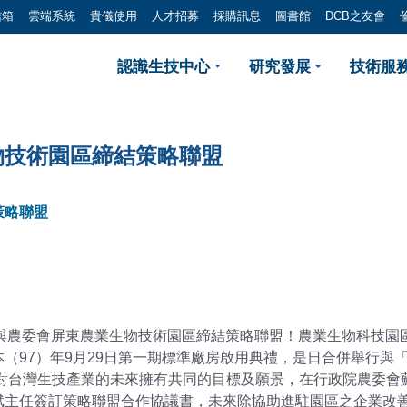
信箱
雲端系統
貴儀使用
人才招募
採購訊息
圖書館
DCB之友會
 生技中心與農委會屏東農業
認識生技中心
研究發展
技術服務
物技術園區締結策略聯盟
策略聯盟
與農委會屏東農業生物技術園區締結策略聯盟！農業生物科技園區
（97）年9月29日第一期標準廠房啟用典禮，是日合併舉行與
心對台灣生技產業的未來擁有共同的目標及願景，在行政院農委會
斌主任簽訂策略聯盟合作協議書，未來除協助進駐園區之企業改