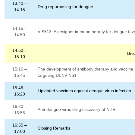
13:40 –
Drug repurposing for dengue
14:15
14:15 –
VIS513: A designer immunotherapy for dengue fev
14:50
14:50 –
Bre
15:10
15:10 –
The development of antibody therapy and vaccine
15:45
targeting DENV NS1
15:45 –
Lipidated vaccines against dengue virus infection
16:20
16:20 –
Anti-dengue virus drug discovery at NHRI
16:55
16:55 –
Closing Remarks
17:00