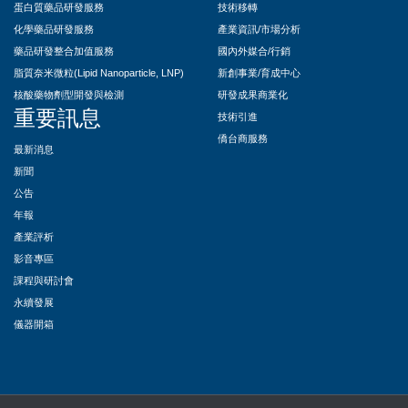
蛋白質藥品研發服務
技術移轉
化學藥品研發服務
產業資訊/市場分析
藥品研發整合加值服務
國內外媒合/行銷
脂質奈米微粒(Lipid Nanoparticle, LNP)
新創事業/育成中心
核酸藥物劑型開發與檢測
研發成果商業化
重要訊息
技術引進
僑台商服務
最新消息
新聞
公告
年報
產業評析
影音專區
課程與研討會
永續發展
儀器開箱