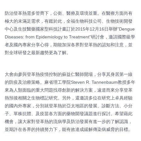
防治登革熱需多管齊下，公衛、醫療及環境並重。在醫療方面尚有
極大的未滿足需求，有鑑於此，全福生物科技公司、生物技術開發
中心及生技醫藥國家型科技計畫訂於2015年12月16日舉辦”Dengue
Diseases: from Epidemiology to Treatment”研討會，邀請國際級學
者及國內專家分享心得，期能加深各界對登革熱的認知和注意，並
對全球研發之最新趨勢更為了解。
大會由參與登革熱疫情控制的蘇益仁醫師開場，分享其身居第一線
的防疫及治療策略。麻省理工學院Steven R. Tannenbaum教授多年
來為人類面臨的重大問題找尋創新的解決方案，遠道而來分享登革
熱預後相關之生物標記研究。另外，還邀請多位在研究上卓具經驗
的國內外專家，分別就登革熱於亞太地區的發展、診斷方法、小分
子、單株抗體、及疫苗各方面的藥物開發議題進行探討。希望藉此
機會，讓大家對登革熱的流病學及防治發展有進一步的了解認識，
並期許在各界的持續努力下，能有效達成緩解傳染病威脅的目標。