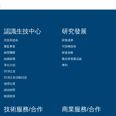
::
認識生技中心
研究發展
宗旨與使命
研發成果
董監事會
可技轉技術
經營團隊
研發策略
組織架構
藥品研發產品線
單位介紹
專利
DCB之友
DCB之友活動訊息
地理位置
誠信經營
能源政策
技術服務/合作
商業服務/合作