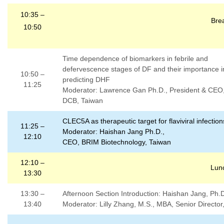
10:35 –
Bre
10:50
Time dependence of biomarkers in febrile and
defervescence stages of DF and their importance i
10:50 –
predicting DHF
11:25
Moderator: Lawrence Gan Ph.D., President & CEO
DCB, Taiwan
CLEC5A as therapeutic target for flaviviral infection
11:25 –
Moderator: Haishan Jang Ph.D.,
12:10
CEO, BRIM Biotechnology, Taiwan
12:10 –
Lun
13:30
13:30 –
Afternoon Section Introduction: Haishan Jang, Ph
13:40
Moderator: Lilly Zhang, M.S., MBA, Senior Directo