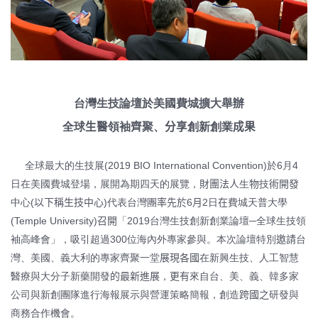
台灣生技論壇於美國費城擴大舉辦
全球
生醫
領袖
齊
聚、
分享
創新創業
成果
全球最大的生技展
(2019 BIO International Convention)
於
6
月
4
日在美國費城登場，展開為期四天的展覽，
財團法人
生
物
技
術開發
中心
(
以下稱生技中心
)
代表台灣團
率先於
6
月
2
日
在
費城天普大學
(Temple University)
召開
「
2019
台灣生技創新創業論壇
─
全球生技領
袖高峰會」，吸引超過
300
位海內外專家參與。本次論壇特別
邀請
台
灣、美國、義大利的專家齊聚一堂
展現各國
在新興生技、人工智慧
醫療與大分子新藥開發
的最新進展
，
更有
來自台、美、義、韓多家
公司與新創團隊進行海報展示與營運策略簡報，創造
跨國之
研發與
商務合作機會。