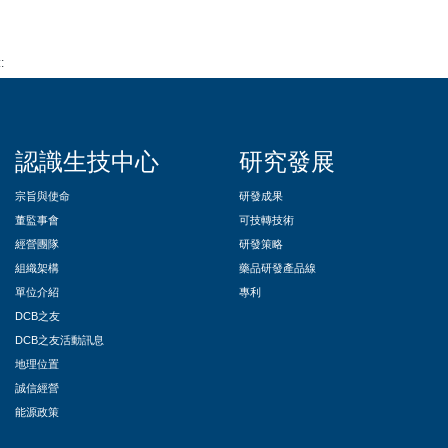
::
認識生技中心
研究發展
宗旨與使命
研發成果
董監事會
可技轉技術
經營團隊
研發策略
組織架構
藥品研發產品線
單位介紹
專利
DCB之友
DCB之友活動訊息
地理位置
誠信經營
能源政策