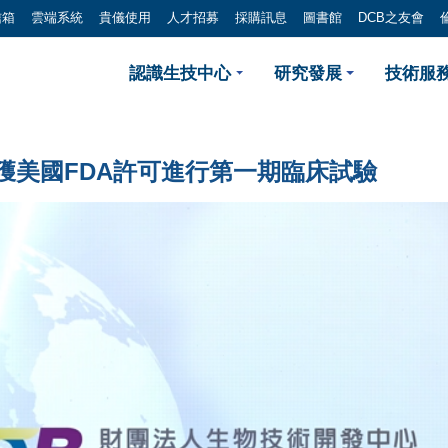
信箱
雲端系統
貴儀使用
人才招募
採購訊息
圖書館
DCB之友會
安立璽榮癌症免疫新藥EI-10
認識生技中心
研究發展
技術服務
71獲美國FDA許可進行第一期臨床試驗