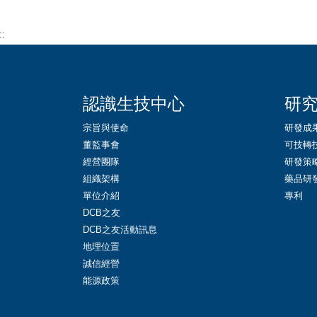
::
認識生技中心
研
宗旨與使命
研發成
董監事會
可技轉
經營團隊
研發策
組織架構
藥品研
單位介紹
專利
DCB之友
DCB之友活動訊息
地理位置
誠信經營
能源政策