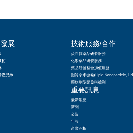
究發展
技術服務/合作
果
蛋白質藥品研發服務
技術
化學藥品研發服務
略
藥品研發整合加值服務
發產品線
脂質奈米微粒(Lipid Nanoparticle, 
藥物劑型開發與檢測
重要訊息
最新消息
新聞
公告
年報
產業評析