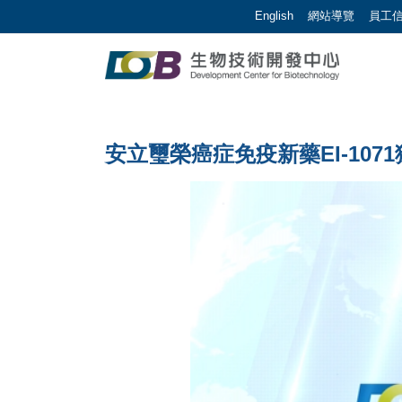
跳到主要內容區塊/Jump To Main Area
:::
English
網站導覽
員工
生物技術開發中心 | 
:::
安立璽榮癌症免疫新藥EI-10