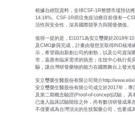
根據台經院資料，全球CSF-1R整體市場預估將由200
14.18%。CSF-1R癌症免疫治療目前僅有一C
活性與安全性，深具國際競爭力與開發價值。
值得一提的是，EI1071為安立璽榮於201
及CMO參與完成，計畫由發想至取得IND核
示，希望藉由新創公司的衝勁，以及公司資深
市，嘉惠有臨床需求的病患；生技中心執行長
驅，讓台灣研發藥物的能力在國際舞台上發光
安立璽榮生醫股份有限公司簡介http://www.elixir
安立璽榮生醫股份有限公司成立於2017年，
及第二期概念驗證(Proof-of-concept)試驗
已進入臨床試驗階段之外，尚有數項研發成果
不僅要成為台灣頂尖的生技製藥公司，也要成