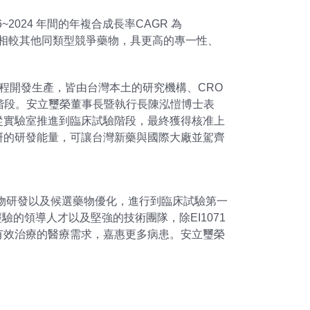
6~2024 年間的年複合成長率CAGR 為
I1071相較其他同類型競爭藥物，具更高的專一性、
製程開發生產，皆由台灣本土的研究機構、CRO
階段。安立璽榮董事長暨執行長陳泓愷博士表
從實驗室推進到臨床試驗階段，最終獲得核准上
研的研發能量，可讓台灣新藥與國際大廠並駕齊
藥物研發以及候選藥物優化，進行到臨床試驗第一
開發成功經驗的領導人才以及堅強的技術團隊，除EI1071
有效治療的醫療需求，嘉惠更多病患。安立璽榮