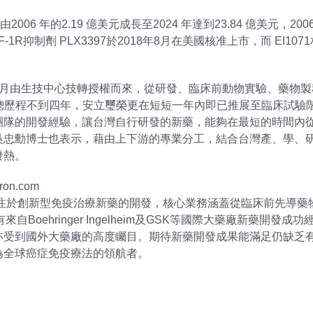
6 年的2.19 億美元成長至2024 年達到23.84 億美元，200
SF-1R抑制劑 PLX3397於2018年8月在美國核准上市，而 E
8年10月由生技中心技轉授權而來，從研發、臨床前動物實驗、藥物
准總歷程不到四年，安立璽榮更在短短一年內即已推展至臨床試驗
團隊的開發經驗，讓台灣自行研發的新藥，能夠在最短的時間內
吳忠勳博士也表示，藉由上下游的專業分工，結合台灣產、學、
發熱。
on.com
專注於創新型免疫治療新藥的開發，核心業務涵蓋從臨床前先導
， 具有來自Boehringer Ingelheim及GSK等國際大藥廠新藥
亦受到國外大藥廠的高度矚目。期待新藥開發成果能滿足仍缺乏
為全球癌症免疫療法的領航者。