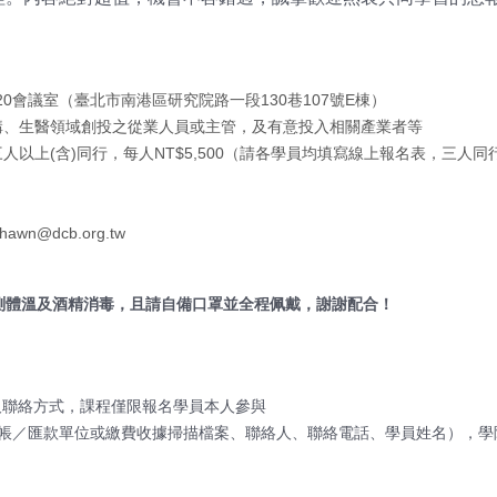
0會議室（臺北市南港區研究院路一段130巷107號E棟）
構、生醫領域創投之從業人員或主管，及有意投入相關產業者等
00；三人以上(含)同行，每人NT$5,500（請各學員均填寫線上報名表，
hawn@dcb.org.tw
測體溫及酒精消毒，且請自備口罩並全程佩戴，謝謝配合！
名及聯絡方式，課程僅限報名學員本人參與
資訊（轉帳／匯款單位或繳費收據掃描檔案、聯絡人、聯絡電話、學員姓名），