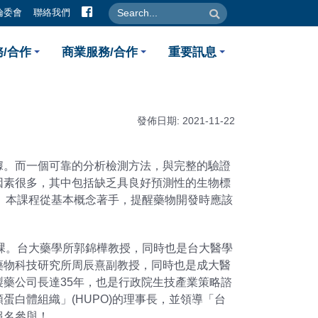
facebook
search
search
倫委會
聯絡我們
課程】藥動及方法驗證與生物標
/合作
商業服務/合作
重要訊息
發佈日期: 2021-11-22
據。而一個可靠的分析檢測方法，與完整的驗證
因素很多，其中包括缺乏具良好預測性的生物標
一環。本課程從基本概念著手，提醒藥物開發時應該
課。台大藥學所郭錦樺教授，同時也是台大醫學
藥物科技研究所周辰熹副教授，同時也是成大醫
藥公司長達35年，也是行政院生技產業策略諮
白體組織」(HUPO)的理事長，並領導「台
報名參與！