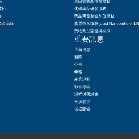
果
蛋白質藥品研發服務
技術
化學藥品研發服務
略
藥品研發整合加值服務
發產品線
脂質奈米微粒(Lipid Nanoparticle, 
藥物劑型開發與檢測
重要訊息
最新消息
新聞
公告
年報
產業評析
影音專區
課程與研討會
永續發展
儀器開箱