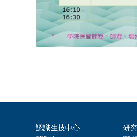
::
認識生技中心
研