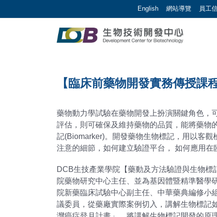
跳到主要內容區塊/Jump To Main Area
:::
English
網站導覽
員工
生物技術開發中心 |
:::
【臨床前藥物開發實務傳授課
藥物動力學試驗在藥物開發上扮演關鍵角色，
評估，則可確保及維持藥物的品質，能將藥物
記(Biomarker)。開發藥物生物標記，
注意的細節，如何建立驗證平台， 如何應用在
DCB生技產業學院【藥動及方法驗證與生物
院藥物研究中心主任、並為基因體暨精準醫學
院新藥臨床試驗中心副主任、中華藥典編修小
議委員，從藥廠實際案例切入，講解生物標記如
灣癌症登月計畫」，將講解生物標記開發的原