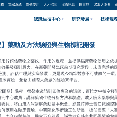
信箱
雲端系統
貴儀使用
人才招募
採購訊息
圖書館
DCB之友會
 【臨床前藥物開發實務傳授
認識生技中心
研究發展
技術服務
程】藥動及方法驗證與生物標記開發
可用於預估藥物之藥效、作用的過程，並提供臨床藥物使用之依
的效果發揮到最大。在新藥開發臨床前期研究階段，未盡完善的
用以客觀檢測、評估生理與疾病發展，更是現今精準醫療不可或缺的
臨床實驗，並藉由國際大藥廠的經驗來學習。
標記開發】課程，很榮幸邀請到四位專業的講師，百忙之中抽空授
研究中心成員，講解藥物生物分析方法和驗證。成大臨床藥學與
組委員，將由淺入深講解藥動基本概念。顧曼芹博士曾任職國際製
何應用在臨床實驗。中研院化學所陳玉如所長，擔任國際「人類蛋
理。內容絕對超值，機會不容錯過，誠摯歡迎熱衷共同學習的您