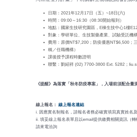
日期：2021年12月17日（五）~18日(六)
時間：09:00～16:30（08:30開始報到）
地點：國家生技研究園區，E棟生技中心1樓E12
對象：學研單位、生技製藥產業、試驗受託機
費用：原價NT$7,200；防疫優惠NT$6,5
稱／任職機構）
課後授予課程時數證明
聯繫：劉紹祥 (02) 7700-3800 Ext. 5282；liu.s
《提醒》為落實「秋冬防疫專案」，入場前須配合量
線上報名：
線上報名連結
i. 因應實名制報名，請報名者務必確實填寫真實姓
ii. 填妥線上報名表單且以email提供繳費相關
請來電洽詢