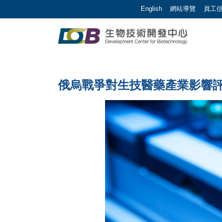
跳到主要內容區塊/Jump To Main Area
:::
English
網站導覽
員工
生物技術開發中心 |
:::
俄烏戰爭對生技醫藥產業影響