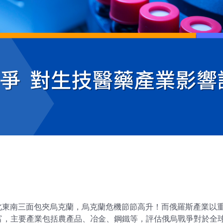
，從北東南三面包夾烏克蘭，烏克蘭危機節節高升！而俄羅斯產業
富，主要產業包括農產品、冶金、鋼鐵等，評估俄烏戰爭對於全