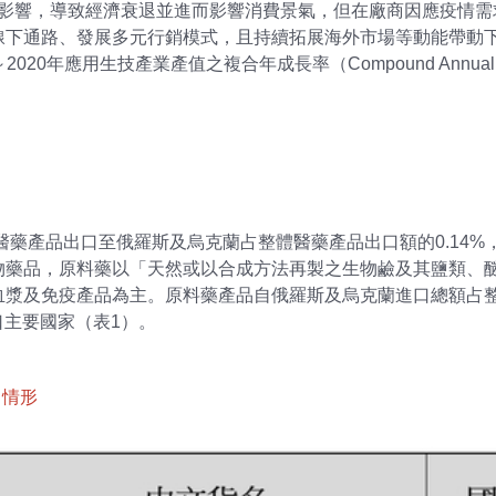
ase 2019）疫情影響，導致經濟衰退並進而影響消費景氣，但在廠商
下通路、發展多元行銷模式，且持續拓展海外市場等動能帶動下
～2020年應用生技產業產值之複合年成長率（Compound Annual Gro
醫藥產品出口至俄羅斯及烏克蘭占整體醫藥產品出口額的0.14%，
物藥品，原料藥以「天然或以合成方法再製之生物鹼及其鹽類、
漿及免疫產品為主。原料藥產品自俄羅斯及烏克蘭進口總額占整體
口主要國家（表1）。
口情形