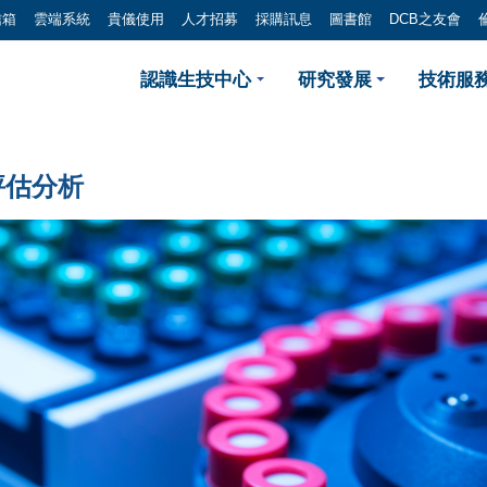
信箱
雲端系統
貴儀使用
人才招募
採購訊息
圖書館
DCB之友會
 俄烏戰爭對生技醫藥產業影響
認識生技中心
研究發展
技術服務
評估分析