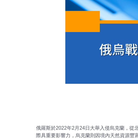
俄羅斯於2022年2月24日大舉入侵烏克蘭
際具重要影響力，烏克蘭則因境內天然資源豐