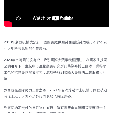
2019年新冠疫情大流行，國際藥廠供應鏈面臨斷鏈危機，不得不到
亞太地區尋覓新的合作廠商。
2020年台灣因防疫有成，吸引國際大藥廠積極關注。在國家生技園
區的引介下，生技中心生物製藥研究所的蔡顯裕博士團隊，憑藉著
出色的抗體藥物開發能力，成功爭取到國際大藥廠的工業服務大訂
單。
然而就在團隊努力工作之際，2021年台灣爆發本土疫情，同仁被迫
分流上班，人力不足外設備竟然也故障送修。
與廠商約定交付的日期迫在眉睫，還有哪些重重難關等著蔡博士？