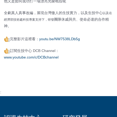
他又是如何成功打一場漂亮光榮戰役呢
全劇真人真事改編，展現台灣傲人的生技實力，以及生技中心
以及在
團隊休戚與共、使命必達的合作精
經濟部技術處科技專案支持下，研發
神。
完整影片這裡看：
youtu.be/NW7538LDb5g
訂閱生技中心 DCB Channel：
www.youtube.com/c/DCBchannel
::