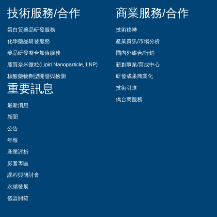
技術服務/合作
商業服務/合作
蛋白質藥品研發服務
技術移轉
化學藥品研發服務
產業資訊/市場分析
藥品研發整合加值服務
國內外媒合/行銷
脂質奈米微粒(Lipid Nanoparticle, LNP)
新創事業/育成中心
核酸藥物劑型開發與檢測
研發成果商業化
重要訊息
技術引進
僑台商服務
最新消息
新聞
公告
年報
產業評析
影音專區
課程與研討會
永續發展
儀器開箱