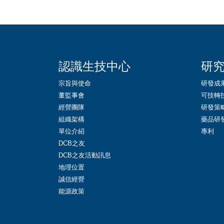
::
認識生技中心
研
宗旨與使命
研發成
董監事會
可技轉
經營團隊
研發策
組織架構
藥品研
單位介紹
專利
DCB之友
DCB之友活動訊息
地理位置
誠信經營
能源政策