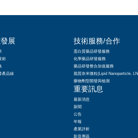
究發展
技術服務/合作
果
蛋白質藥品研發服務
技術
化學藥品研發服務
略
藥品研發整合加值服務
發產品線
脂質奈米微粒(Lipid Nanoparticle, 
藥物劑型開發與檢測
重要訊息
最新消息
新聞
公告
年報
產業評析
影音專區