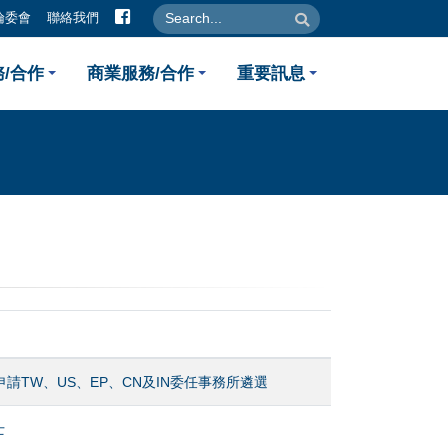
facebook
search
search
倫委會
聯絡我們
/合作
商業服務/合作
重要訊息
申請TW、US、EP、CN及IN委任事務所遴選
士