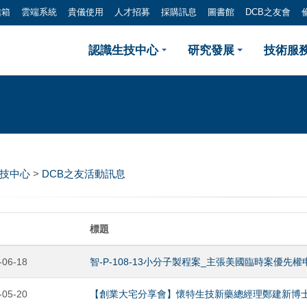
信箱
雲端系統
貴儀使用
人才招募
採購訊息
圖書館
DCB之友會
DCB之友活動訊息
認識生技中心
研究發展
技術服務
生技中心
>
DCB之友活動訊息
標題
-06-18
智-P-108-13小分子製程案_主張美國臨時案優先權
-05-20
【創業大宅分享會】懷特生技新藥總經理鄭建新博