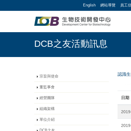
跳到主要內容區塊/Jump To Main Area
:::
English
網站導覽
員工
生物技術開發中心 | 
:::
DCB之友活動訊息
認識
宗旨與使命
董監事會
日期
經營團隊
組織架構
2019
單位介紹
2019
DCB之友