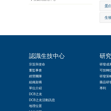
蛋
生
::
認識生技中心
研
宗旨與使命
研發成
董監事會
可技轉
經營團隊
研發策
組織架構
藥品研
單位介紹
專利
DCB之友
DCB之友活動訊息
地理位置