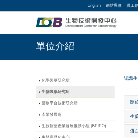
跳到主要內容區塊/Jump To Main Area
:::
English
網站導覽
員工
生物技術開發中心 | 
:::
單位介紹
認識
化學製藥研究所
生物製藥研究所
關
藥物平台技術研究所
產業發展處
生
生技醫藥產業發展推動小組 (BPIPO)
蛋
生醫商品化中心