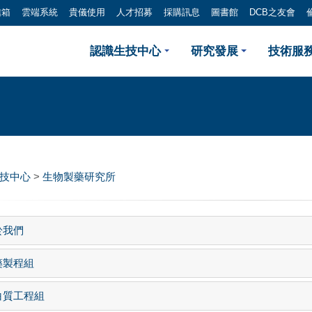
信箱
雲端系統
貴儀使用
人才招募
採購訊息
圖書館
DCB之友會
單位介紹
認識生技中心
研究發展
技術服務
生技中心
>
生物製藥研究所
於我們
藥製程組
白質工程組