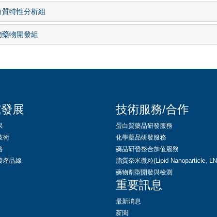
白質特性分析組
物藥物開發組
究發展
技術服務/合作
果
蛋白質藥品研發服務
技術
化學藥品研發服務
略
藥品研發整合加值服務
發產品線
脂質奈米微粒(Lipid Nanoparticle, 
藥物劑型開發與檢測
重要訊息
最新消息
新聞