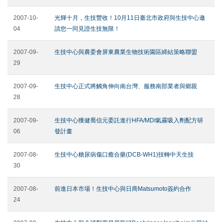
2007-10-
光輝十月，生技豐收！10月11日臺北市政府與生技中心邀
04
請您一同見證生技無限！
2007-09-
生技中心與農委會屏東農業生物技術園區締結策略聯盟
29
2007-09-
生技中心正式將觸角伸向南台灣、服務南部業者與鄉親
28
2007-09-
生技中心獲健喬信元委託進行HFA/MDI氣霧吸入劑配方研
06
發計畫
2007-08-
生技中心糖尿病傷口癒合藥(DCB-WH1)技轉中天生技
30
2007-08-
前進日本市場！生技中心與日商Matsumoto簽約合作
24