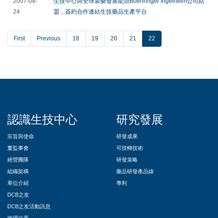
2007-08-
生技中心與全球製藥發展龍頭Boehringer Ingelheim公司結
24
盟，簽約合作連結生技藥品生產平台
First
Previous
18
19
20
21
22
::
認識生技中心
研究發展
宗旨與使命
研發成果
董監事會
可技轉技術
經營團隊
研發策略
組織架構
藥品研發產品線
單位介紹
專利
DCB之友
DCB之友活動訊息