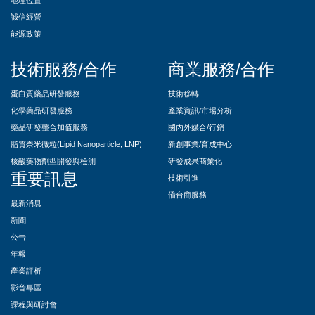
地理位置
誠信經營
能源政策
技術服務/合作
商業服務/合作
蛋白質藥品研發服務
技術移轉
化學藥品研發服務
產業資訊/市場分析
藥品研發整合加值服務
國內外媒合/行銷
脂質奈米微粒(Lipid Nanoparticle, LNP)
新創事業/育成中心
核酸藥物劑型開發與檢測
研發成果商業化
重要訊息
技術引進
僑台商服務
最新消息
新聞
公告
年報
產業評析
影音專區
課程與研討會