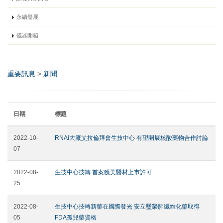
永續發展
儀器開箱
重要訊息
>
新聞
日期
標題
2022-10-
RNAi大廠艾拉倫拜會生技中心 有望開展核酸藥物合作討論
07
2022-08-
生技中心技轉 首案獲美醫材上市許可
25
2022-08-
生技中心技轉新藥在國際發光 安立璽榮肺纖維化藥取得
05
FDA孤兒藥資格