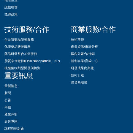
地理位置
誠信經營
能源政策
技術服務/合作
商業服務/合作
蛋白質藥品研發服務
技術移轉
化學藥品研發服務
產業資訊/市場分析
藥品研發整合加值服務
國內外媒合/行銷
脂質奈米微粒(Lipid Nanoparticle, LNP)
新創事業/育成中心
核酸藥物劑型開發與檢測
研發成果商業化
重要訊息
技術引進
僑台商服務
最新消息
新聞
公告
年報
產業評析
影音專區
課程與研討會