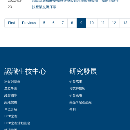
2022-03-
台歐新興核酸藥物與智慧製造精準醫療論壇 揭開台歐生
23
技產業交流序幕
First
Previous
5
6
7
8
9
10
11
12
13
::
認識生技中心
研究發展
宗旨與使命
研發成果
董監事會
可技轉技術
經營團隊
研發策略
組織架構
藥品研發產品線
單位介紹
專利
DCB之友
DCB之友活動訊息